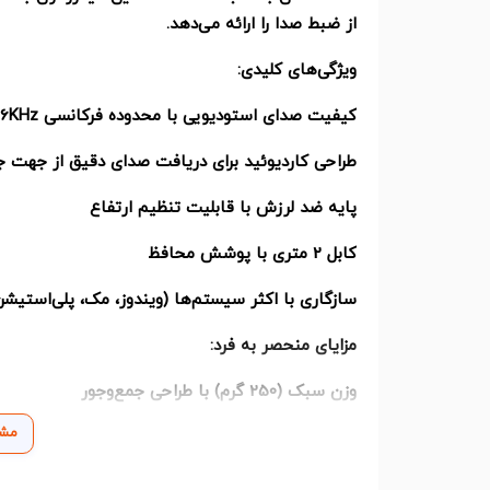
از ضبط صدا را ارائه می‌دهد.
ویژگی‌های کلیدی:
کیفیت صدای استودیویی با محدوده فرکانسی 50Hz-16KHz
طراحی کاردیوئید برای دریافت صدای دقیق از جهت ج
پایه ضد لرزش با قابلیت تنظیم ارتفاع
کابل 2 متری با پوشش محافظ
سازگاری با اکثر سیستم‌ها (ویندوز، مک، پلی‌استیشن
مزایای منحصر به فرد:
وزن سبک (250 گرم) با طراحی جمع‌وجور
مشا
قابلیت اتصال آسان (USB Plug & Play)
بدون نیاز به درایور اضافی