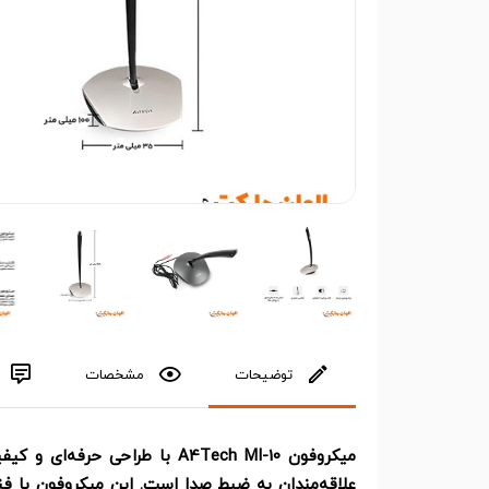
توضیحات
مشخصات
میکروفون A4Tech MI-10 با طراحی
علاقه‌مندان به ضبط صدا است. این میکروفون با فن