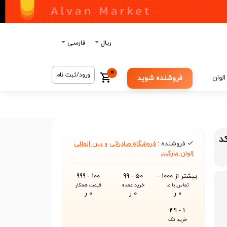
ریال
فارسی
0
ورود/ثبت نام
الوان
فروشنده شوید
برند A4Tech مدل MI-10 کد
فروشنده :
فروشگاه صادراتی و بین المللی
الوان مارکت
بیشتر از 1000 -
50 - 99
100 - 999
تماس با ما
خرید عمده
قیمت همکار
0 ر
0 ر
0 ر
1 - 49
خرید تک