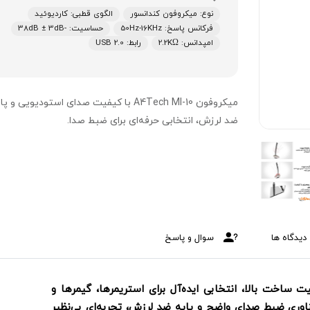
نوع: میکروفون کندانسور
الگوی قطبی: کاردیوئید
فرکانس پاسخ: 50Hz-16KHz
حساسیت: -38dB ± 3dB
امپدانس: 2.2KΩ
رابط: USB 2.0
میکروفون A4Tech MI-10 با کیفیت صدای استودیویی و پ
ضد لرزش، انتخابی حرفه‌ای برای ضبط صدا.
دیدگاه ها
سوال و پاسخ
 حرفه‌ای و کیفیت ساخت بالا، انتخابی ایده‌آل برای استریمرها، گیمرها و
اوری ضبط صدای واضح و پایه ضد لرزش، تجربه‌ای بی‌نظیر