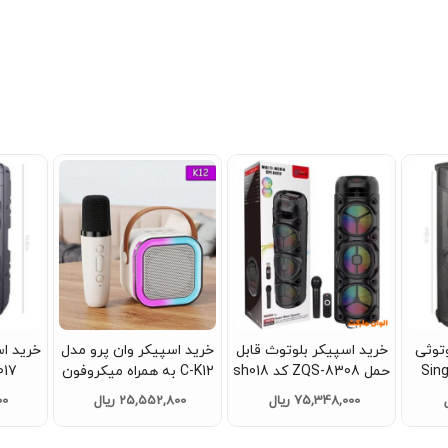
 مارکت به دنبال محصول دلخواه خود در دسته بندی های
به خرید آسان و اطمینان با تحویل فوری نمایید
توثی
خرید اسپیکر بلوتوث قابل
خرید اسپیکر وان پرو مدل
ش خور Sing-E
حمل ZQS-8308 کد sh018
C-K12 به همراه میکروفون
sh017 ت
کروفون و
تک و عمده
بی سیم d294 تک و عمده
75,348,000 ریال
25,552,800 ریال
00