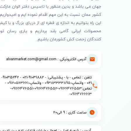
جهان می باشد و بدین منظور با تاسیس دفتر الوان مارکت 
کشور عمان نسبت به این مهم اقدام نموده ایم و امیدواریم 
این راه بتوانیم به اندازه ی قطره ای از دریای بزرگ و با کیف
محصولات ایرانی گامی بلند برداریم و یاری رسان تول
کنندگان زحمت کش کشورمان باشیم.
آدرس الکترونیکی : alvanmarket.com@gmail.com
تلفن : تماس - با - پشتیبانی: - 91031882-021 - 91035242-
021 - واتساپ:
09383333895
- واتساپ:
09120563661
-
تماس:
09166476553
-
09166476552
-
09166476551
-
-
09164766613
ساعت کاری : 9 الی20
آدرس : شعبه اصلی : اهواز - خیابان قنادان زاده بین نادری و