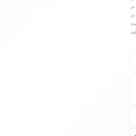
در
در
یت
ید