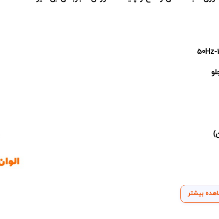
لو
)
هده بیشتر