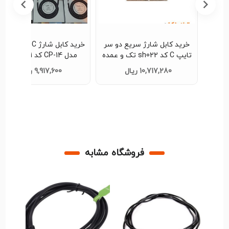
کابل شارژ تایپ‌سی Boxu مدل
خرید کابل شارژ سریع دو سر
خرید کابل شارژ e-C
بلیت انتقال
تایپ C کد sh022 تک و عمده
مدل CP-14 کد sh021 تک
دیتا و شارژ سریع کد S076 تک
وعمده
10,717,280 ریال
9,917,600 ریال
فروشگاه مشابه