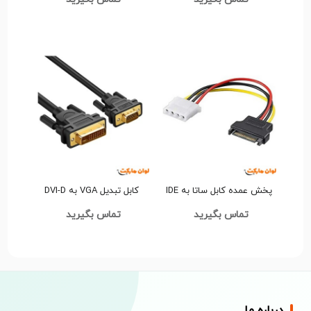
پخش عمده کابل ساتا به IDE
کابل تبدیل VGA به DVI-D
کد L186
24+5 (D-Net) کد L131
تماس بگیرید
تماس بگیرید