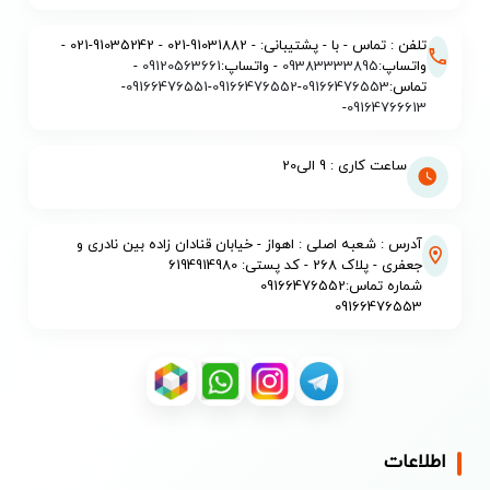
تلفن : تماس - با - پشتیبانی: - 91031882-021 - 91035242-021 -
واتساپ:
09383333895
- واتساپ:
09120563661
-
تماس:
09166476553
-
09166476552
-
09166476551
-
-
09164766613
ساعت کاری : 9 الی20
آدرس : شعبه اصلی : اهواز - خیابان قنادان زاده بین نادری و
جعفری - پلاک 268 - کد پستی: 6194914980
شماره تماس:09166476552
09166476553
اطلاعات