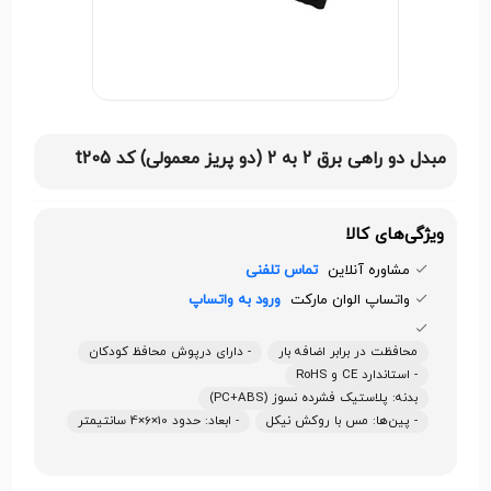
مبدل دو راهی برق 2 به 2 (دو پریز معمولی) کد t205
ویژگی‌های کالا
مشاوره آنلاین
تماس تلفنی
واتساپ الوان مارکت
ورود به واتساپ
محافظت در برابر اضافه بار
- دارای درپوش محافظ کودکان
- استاندارد CE و RoHS
بدنه: پلاستیک فشرده نسوز (PC+ABS)
- پین‌ها: مس با روکش نیکل
- ابعاد: حدود 10×6×4 سانتیمتر