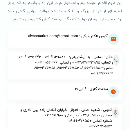
این مهم اقدام نموده ایم و امیدواریم در این راه بتوانیم به اندازه ی
قطره ای از دریای بزرگ و با کیفیت محصولات ایرانی گامی بلند
برداریم و یاری رسان تولید کنندگان زحمت کش کشورمان باشیم.
آدرس الکترونیکی : alvanmarket.com@gmail.com
تلفن : تماس - با - پشتیبانی: - 91031882-021 - 91035242-021 -
واتساپ:
09383333895
- واتساپ:
09120563661
-
تماس:
09166476553
-
09166476552
-
09166476551
-
-
09164766613
ساعت کاری : 9 الی20
آدرس : شعبه اصلی : اهواز - خیابان قنادان زاده بین نادری و
جعفری - پلاک 268 - کد پستی: 6194914980
شماره تماس:09166476552
09166476553