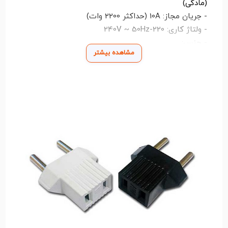
(مادگی)
- جریان مجاز: 10A (حداکثر 2200 وات)
- ولتاژ کاری: 220-240V ~ 50Hz
- جنس:
مشاهده بیشتر
- بدنه: پلاستیک فشرده نسوز (PC+ABS)
- پین‌ها: مس با روکش نیکل
- ابعاد: حدود 10×6×4 سانتیمتر
کاربردها:
- تبدیل یک پریز به دو پریز
- افزایش دسترسی به پریزهای دیواری
- استفاده برای دستگاه‌های کم‌مصرف
ویژگی‌های ایمنی:
- محافظت در برابر اضافه بار
- دارای درپوش محافظ کودکان
- استاندارد CE و RoHS