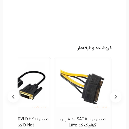
فروشنده و غرفه‌دار
بدیل DVI-D 24+1 به HDMI
تبدیل برق SATA به 8 پین
تبدیل I-D 24+1
گرافیک کد L135
D-Net کد L116