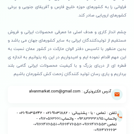
فراوانی را به کشورهای حوزه خلیج فارس و آفریقای جنوبی و برخی
کشورهای اروپایی صادر کند.
چشم انداز کاری و هدف اصلی ما معرفی محصولات ایرانی و فروش
مستقیم از تولیدکنندگان ایرانی به سایر کشورهای جهان می باشد و
بدین منظور با تاسیس دفتر الوان مارکت در کشور عمان نسبت به
این مهم اقدام نموده ایم و امیدواریم در این راه بتوانیم به اندازه ی
قطره ای از دریای بزرگ و با کیفیت محصولات ایرانی گامی بلند
برداریم و یاری رسان تولید کنندگان زحمت کش کشورمان باشیم.
آدرس الکترونیکی : alvanmarket.com@gmail.com
تلفن : تماس - با - پشتیبانی: - 91031882-021 - 91035242-021 -
واتساپ:
09383333895
- واتساپ:
09120563661
-
تماس:
09166476553
-
09166476552
-
09166476551
-
-
09164766613