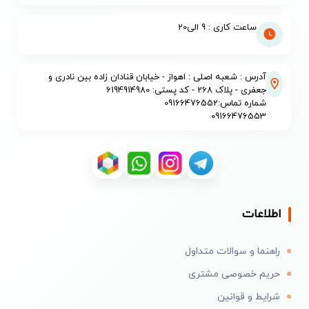
ساعت کاری : 9 الی20
آدرس : شعبه اصلی : اهواز - خیابان قنادان زاده بین نادری و
جعفری - پلاک 268 - کد پستی: 6194914980
شماره تماس:09166476552
09166476553
اطلاعات
راهنما و سوالات متداول
حریم خصوصی مشتری
شرایط و قوانین