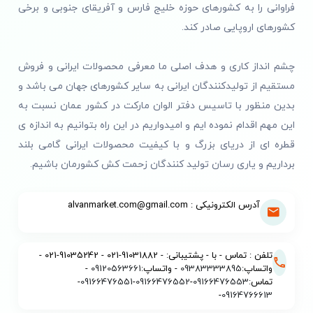
فراوانی را به کشورهای حوزه خلیج فارس و آفریقای جنوبی و برخی
کشورهای اروپایی صادر کند.
چشم انداز کاری و هدف اصلی ما معرفی محصولات ایرانی و فروش
مستقیم از تولیدکنندگان ایرانی به سایر کشورهای جهان می باشد و
بدین منظور با تاسیس دفتر الوان مارکت در کشور عمان نسبت به
این مهم اقدام نموده ایم و امیدواریم در این راه بتوانیم به اندازه ی
قطره ای از دریای بزرگ و با کیفیت محصولات ایرانی گامی بلند
برداریم و یاری رسان تولید کنندگان زحمت کش کشورمان باشیم.
آدرس الکترونیکی : alvanmarket.com@gmail.com
تلفن : تماس - با - پشتیبانی: - 91031882-021 - 91035242-021 -
واتساپ:
09383333895
- واتساپ:
09120563661
-
تماس:
09166476553
-
09166476552
-
09166476551
-
-
09164766613