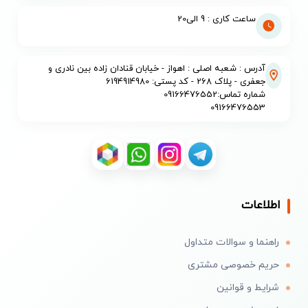
ساعت کاری : 9 الی20
آدرس : شعبه اصلی : اهواز - خیابان قنادان زاده بین نادری و
جعفری - پلاک 268 - کد پستی: 6194914980
شماره تماس:09166476552
09166476553
اطلاعات
راهنما و سوالات متداول
حریم خصوصی مشتری
شرایط و قوانین