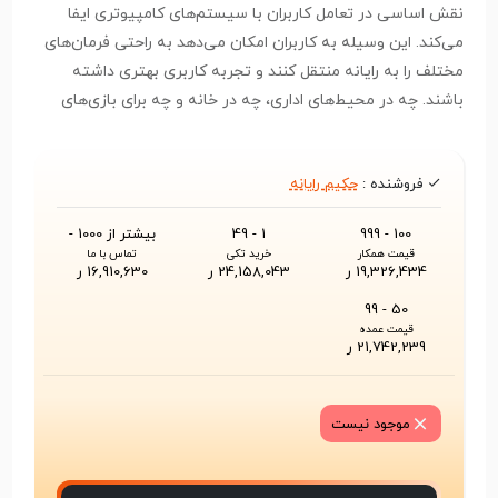
نقش اساسی در تعامل کاربران با سیستم‌های کامپیوتری ایفا
می‌کند. این وسیله به کاربران امکان می‌دهد به راحتی فرمان‌های
مختلف را به رایانه منتقل کنند و تجربه کاربری بهتری داشته
باشند. چه در محیط‌های اداری، چه در خانه و چه برای بازی‌های
رایانه‌ای، ماوس ابزاری ضروری است که سرعت و دقت انجام کارها
را افزایش می‌دهد.
فروشنده :
حکیم رایانه
100 - 999
1 - 49
بیشتر از 1000 -
قیمت همکار
خرید تکی
تماس با ما
19,326,434 ر
24,158,043 ر
16,910,630 ر
50 - 99
قیمت عمده
21,742,239 ر
موجود نیست