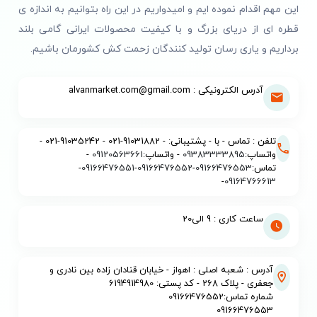
این مهم اقدام نموده ایم و امیدواریم در این راه بتوانیم به اندازه ی
قطره ای از دریای بزرگ و با کیفیت محصولات ایرانی گامی بلند
برداریم و یاری رسان تولید کنندگان زحمت کش کشورمان باشیم.
آدرس الکترونیکی : alvanmarket.com@gmail.com
تلفن : تماس - با - پشتیبانی: - 91031882-021 - 91035242-021 -
واتساپ:
09383333895
- واتساپ:
09120563661
-
تماس:
09166476553
-
09166476552
-
09166476551
-
-
09164766613
ساعت کاری : 9 الی20
آدرس : شعبه اصلی : اهواز - خیابان قنادان زاده بین نادری و
جعفری - پلاک 268 - کد پستی: 6194914980
شماره تماس:09166476552
09166476553