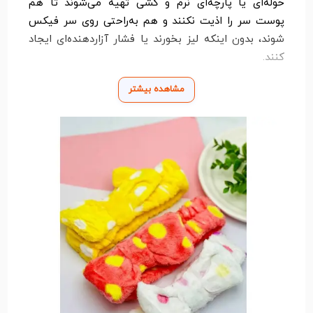
حوله‌ای یا پارچه‌ای نرم و کشی تهیه می‌شوند تا هم
پوست سر را اذیت نکنند و هم به‌راحتی روی سر فیکس
شوند، بدون اینکه لیز بخورند یا فشار آزاردهنده‌ای ایجاد
کنند.
هدبندهای خال‌خالی مخصوص آرایش، نه‌تنها برای استفاده
مشاهده بیشتر
شخصی در خانه بسیار مناسب‌اند، بلکه انتخابی عالی برای
استفاده در سالن‌های زیبایی نیز هستند. آن‌ها در هنگام
استفاده از ماسک صورت، شست‌وشوی روزانه، میکاپ یا
حتی هنگام استفاده از دستگاه‌های پاک‌سازی پوست،
کاربرد فراوانی دارند. همچنین می‌توان از آن‌ها برای
عکس‌برداری‌ فانتزی یا استایل‌های خاص استفاده کرد که
جلوه‌ای دلنشین و شاد به ظاهر شما می‌بخشند.
در نهایت، هدبند خال‌خالی یک ابزار ساده اما موثر برای
حفظ تمیزی، راحتی و زیبایی در فرآیند مراقبت از پوست و
آرایش است. با داشتن طرحی فانتزی و کیفیتی مناسب،
این هدبند می‌تواند به یکی از آیتم‌های مورد علاقه‌ شما در