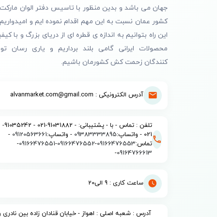
جهان می باشد و بدین منظور با تاسیس دفتر الوان مارکت 
کشور عمان نسبت به این مهم اقدام نموده ایم و امیدواریم 
این راه بتوانیم به اندازه ی قطره ای از دریای بزرگ و با کیف
محصولات ایرانی گامی بلند برداریم و یاری رسان تول
کنندگان زحمت کش کشورمان باشیم.
آدرس الکترونیکی : alvanmarket.com@gmail.com
تلفن : تماس - با - پشتیبانی: - 91031882-021 - 91035242-
021 - واتساپ:
09383333895
- واتساپ:
09120563661
-
تماس:
09166476553
-
09166476552
-
09166476551
-
-
09164766613
ساعت کاری : 9 الی20
آدرس : شعبه اصلی : اهواز - خیابان قنادان زاده بین نادری و