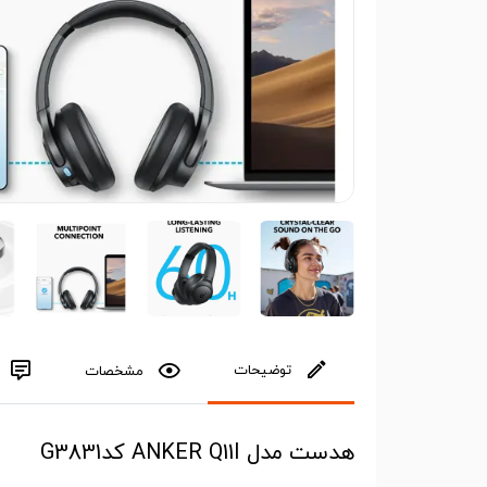
توضیحات
مشخصات
هدست مدل ANKER Q11I کدG3831