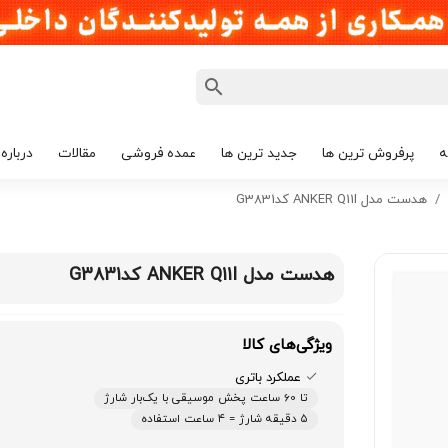
ه
پرفروش ترین ها
جدید ترین ها
عمده فروشی
مقالات
درباره 
هدست مدل ANKER Q11I کدG3831
هدست مدل ANKER Q11I کدG3831
ویژگی‌های کالا
عملکرد باتری
تا 60 ساعت پخش موسیقی با یک‌بار شارژ
۵ دقیقه شارژ = ۴ ساعت استفاده