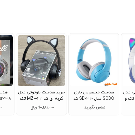
ی مدل
هدست مخصوص بازی
خرید هدست بلوتوثی مدل
هدست
MZ-02 کد sh010 تک و
SODO مدل SD-1010 کد
گربه ای کد MZ-023 تک
L107
وعمده کد d207
تماس بگیرید
90,181,000 ریال
00