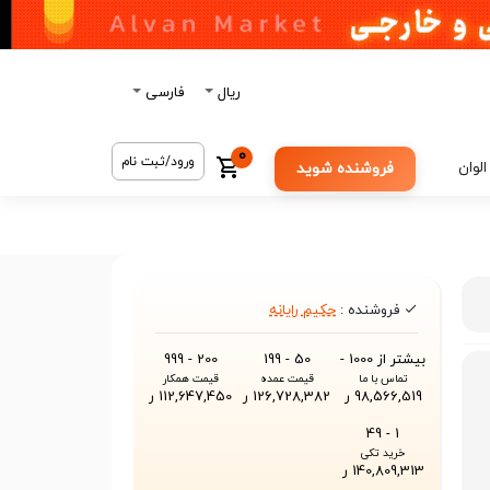
ریال
فارسی
0
ورود/ثبت نام
الوان
فروشنده شوید
فروشنده :
حکیم رایانه
بیشتر از 1000 -
50 - 199
200 - 999
تماس با ما
قیمت عمده
قیمت همکار
98,566,519 ر
126,728,382 ر
112,647,450 ر
1 - 49
خرید تکی
140,809,313 ر