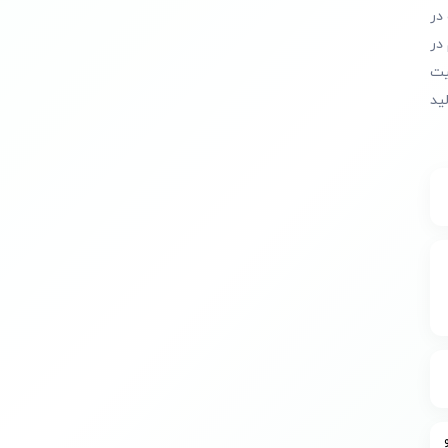
در
در
یت
ید