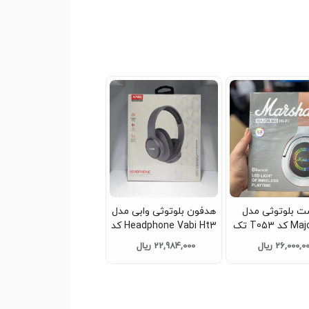
 بلوتوثی مدل
هدفون بلوتوثی وابی مدل
Major-908 کد T053 تک
Headphone Vabi Ht3 کد
و عمده
T057 تک و عمده
26,000,0 ریال
22,984,000 ریال