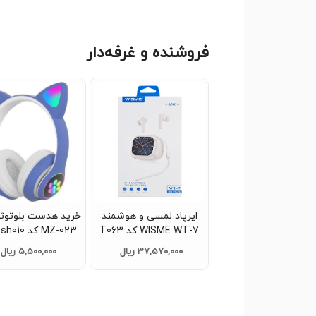
فروشنده و غرفه‌دار
ایرپاد لمسی و هوشمند
خرید هدست بلوتوث
WISME WT-7 کد T063
3
تک و عمده
عمده
37,570,000 ریال
5,500,000 ریال