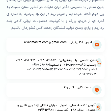
مستقیم از تولیدکنندگان ایرانی به سایر کشورهای جهان می باشد و
بدین منظور با تاسیس دفتر الوان مارکت در کشور عمان نسبت به
این مهم اقدام نموده ایم و امیدواریم در این راه بتوانیم به اندازه ی
قطره ای از دریای بزرگ و با کیفیت محصولات ایرانی گامی بلند
برداریم و یاری رسان تولید کنندگان زحمت کش کشورمان باشیم.
آدرس الکترونیکی : alvanmarket.com@gmail.com
تلفن : تماس - با - پشتیبانی: - 91031882-021 - 91035242-021 -
واتساپ:
09383333895
- واتساپ:
09120563661
-
تماس:
09166476553
-
09166476552
-
09166476551
-
-
09164766613
ساعت کاری : 9 الی20
آدرس : شعبه اصلی : اهواز - خیابان قنادان زاده بین نادری و
جعفری - پلاک 268 - کد پستی: 6194914980