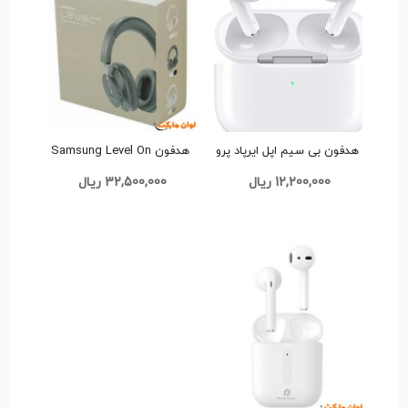
هدفون بی سیم اپل ایرپاد پرو
هدفون Samsung Level On
Airpods pro (اصل)
Pro کد A0071 تک و عمده
12,200,000 ریال
32,500,000 ریال