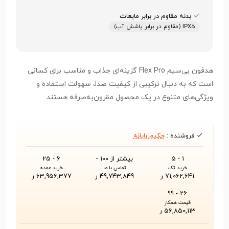
بدنه مقاوم در برابر مایعات
IPX5 (مقاوم در برابر پاشش آب)
هدفون‌ بی‌سیم Flex Pro گزینه‌ای جذاب و مناسب برای کسانی
است که به دنبال ترکیبی از کیفیت صدا، سهولت استفاده و
ویژگی‌های متنوع در یک محصول مقرون‌به‌صرفه هستند.
فروشنده :
حکیم رایانه
1 - 5
بیشتر از 100 -
6 - 25
خرید تک
تماس با ما
خرید عمده
71,062,641 ر
49,743,849 ر
63,956,377 ر
26 - 99
قیمت همکار
56,850,113 ر