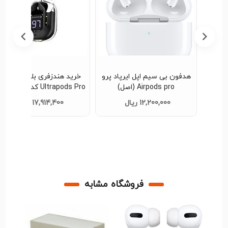
هدفون بی سیم اپل ایرپاد پرو
خرید هندزفری بلوتوثی مدل
Airpods pro (اصل)
Ultrapods Pro کد 
عمده
12,200,000 ریال
17,914,400 ریال
فروشگاه مشابه