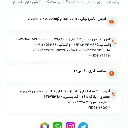
برداریم و یاری رسان تولید کنندگان زحمت کش کشورمان باشیم.
آدرس الکترونیکی : alvanmarket.com@gmail.com
تلفن : تماس - با - پشتیبانی: - 91031882-021 - 91035242-021 -
واتساپ:
09383333895
- واتساپ:
09120563661
-
تماس:
09166476553
-
09166476552
-
09166476551
-
-
09164766613
ساعت کاری : 9 الی20
آدرس : شعبه اصلی : اهواز - خیابان قنادان زاده بین نادری و
جعفری - پلاک 268 - کد پستی: 6194914980
شماره تماس:09166476552
09166476553