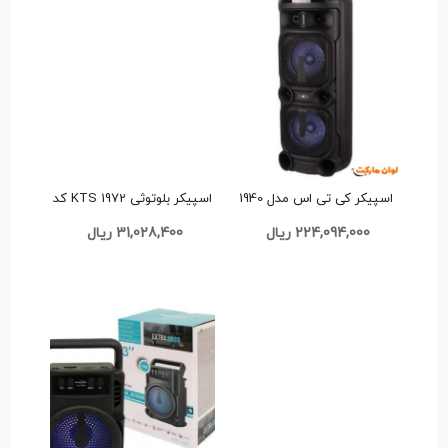
اسپیکر کی تی اس مدل 1940
اسپیکر بلوتوثی KTS 1972 کد
کد T017 تک و عمده
T021 تک و عمده
224,094,000 ریال
31,028,400 ریال