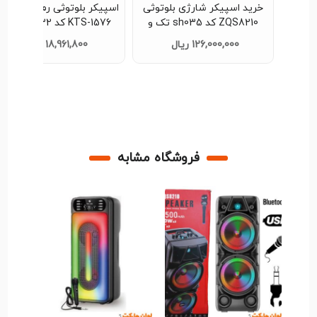
اسپیکر مدل KTS-1371 کد
خرید اسپیکر شارژی بلوتوثی
اسپیکر بلوتوثی رم و فلش خ
ZQS8210 کد sh035 تک و
KTS-1576 کد sh032 تک 
عمده
عمده
126,000,000 ریال
18,961,800 ریال
فروشگاه مشابه