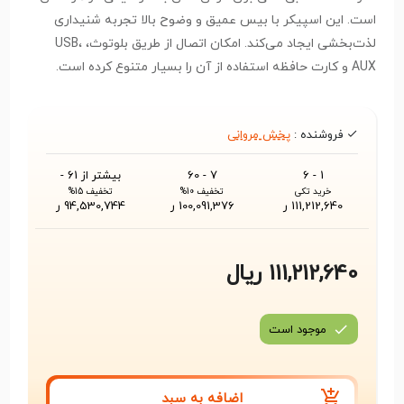
است. این اسپیکر با بیس عمیق و وضوح بالا تجربه شنیداری
لذت‌بخشی ایجاد می‌کند. امکان اتصال از طریق بلوتوث، USB،
AUX و کارت حافظه استفاده از آن را بسیار متنوع کرده است.
باتری داخلی قابل شارژ ساعات طولانی پخش موسیقی را تضمین
می‌کند. طراحی سبک و قابل حمل آن را به گزینه‌ای ایده‌آل برای
فروشنده :
پخش مروانی
خانه، سفر و مهمانی‌ها تبدیل کرده است.
1 - 6
7 - 60
بیشتر از 61 -
خرید تکی
تخفیف 10%
تخفیف 15%
111,212,640 ر
100,091,376 ر
94,530,744 ر
111,212,640 ریال
موجود است
اضافه به سبد