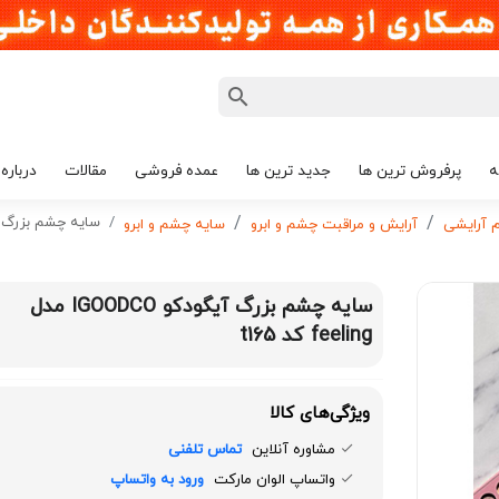
ه
پرفروش ترین ها
جدید ترین ها
عمده فروشی
مقالات
درباره 
سایه چشم بزرگ آیگودکو IGOODCO مد
م آرایشی
آرایش و مراقبت چشم و ابرو
سایه چشم و ابرو
سایه چشم بزرگ آیگودکو IGOODCO مدل
feeling کد t165
ویژگی‌های کالا
مشاوره آنلاین
تماس تلفنی
واتساپ الوان مارکت
ورود به واتساپ