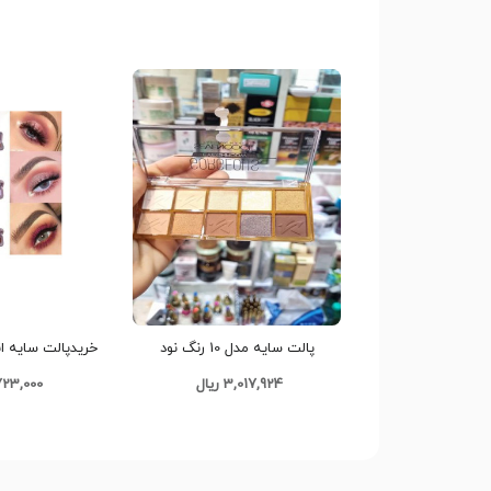
پالت سایه مدل 10 رنگ نود
کدG1130
کد G655
3,017,924 ریال
2,723,000 