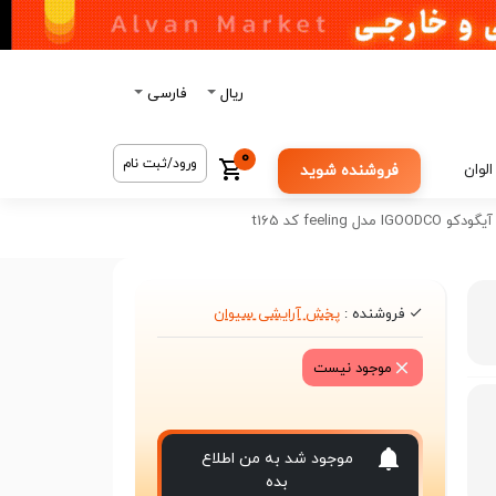
ریال
فارسی
0
ورود/ثبت نام
الوان
فروشنده شوید
ل feeling کد t165
فروشنده :
پخش آرایشی سیوان
موجود نیست
موجود شد به من اطلاع
بده