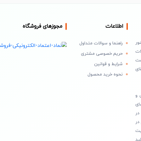
اطلاعات
مجوزهای فروشگاه
ور
راهنما و سوالات متداول
ات
حریم خصوصی مشتری
است
شرایط و قوانین
ای
نحوه خرید محصول
 و
ای
در
در
یت
ید