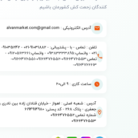
کنندگان زحمت کش کشورمان باشیم.
آدرس الکترونیکی : alvanmarket.com@gmail.com
تلفن : تماس - با - پشتیبانی: - 91031882-021 - 91035242-
021 - واتساپ:
09383333895
- واتساپ:
09120563661
-
تماس:
09166476553
-
09166476552
-
09166476551
-
-
09164766613
ساعت کاری : 9 الی20
آدرس : شعبه اصلی : اهواز - خیابان قنادان زاده بین نادری و
جعفری - پلاک 268 - کد پستی: 6194914980
شماره تماس:09166476552
09166476553