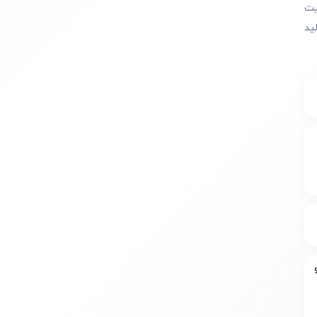
یت
ید