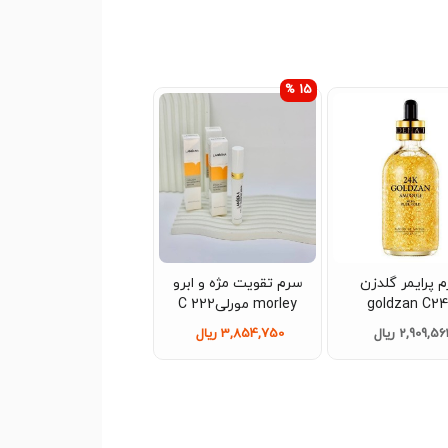
15 %
 پرایمر گلدزن
سرم تقویت مژه و ابرو
goldzan C2
morley مورلی222 C
2,909,5 ریال
3,854,750 ریال