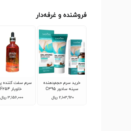
فروشنده و غرفه‌دار
خرید سرم حجم‌دهنده
سرم سفت کننده 
سینه سادور C395
خاویار F254
2,103,920 ریال
3,156,000 ریال