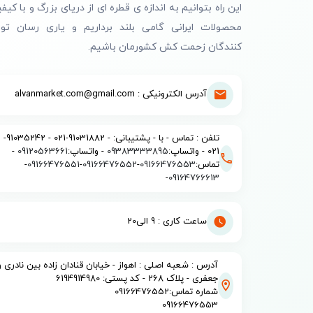
این راه بتوانیم به اندازه ی قطره ای از دریای بزرگ و با کیف
محصولات ایرانی گامی بلند برداریم و یاری رسان تول
کنندگان زحمت کش کشورمان باشیم.
آدرس الکترونیکی : alvanmarket.com@gmail.com
تلفن : تماس - با - پشتیبانی: - 91031882-021 - 91035242-
021 - واتساپ:
09383333895
- واتساپ:
09120563661
-
تماس:
09166476553
-
09166476552
-
09166476551
-
-
09164766613
ساعت کاری : 9 الی20
آدرس : شعبه اصلی : اهواز - خیابان قنادان زاده بین نادری و
جعفری - پلاک 268 - کد پستی: 6194914980
شماره تماس:09166476552
09166476553