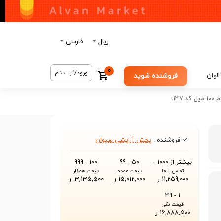
ریال
فارسی
0
ورود/ثبت نام
الوان
فروشنده شوید
t14
فروشنده :
پخش آرایشی سیوان
بیشتر از 1000 -
50 - 99
100 - 999
تماس با ما
قیمت عمده
قیمت همکار
11,259,000 ر
15,012,000 ر
13,135,500 ر
1 - 49
قیمت تکی
16,888,500 ر