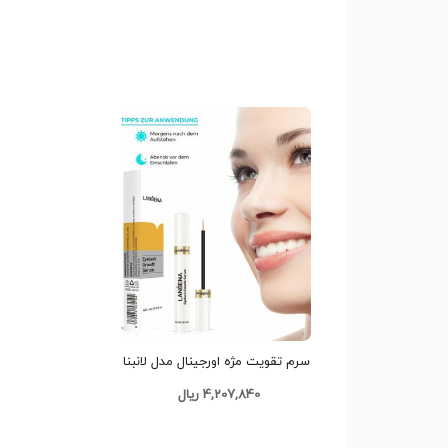
سرم تقویت مژه اورجینال مدل لانبنا
کد G801
4,207,840 ریال