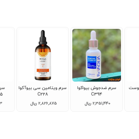
پوست
سرم ضدجوش بیواکوا
سرم ویتامین سی بیوآکوا
سرم
45
C228
C394
2,351,440 ریال
2,826,875 ریال
63