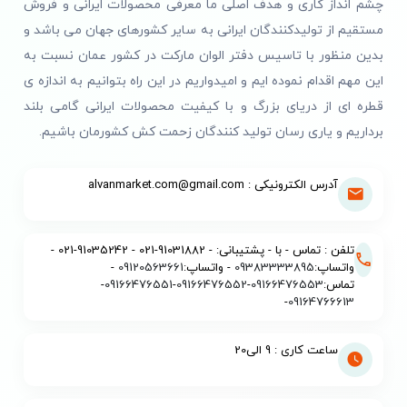
چشم انداز کاری و هدف اصلی ما معرفی محصولات ایرانی و فروش
جوشاندن آب در استفاده روزمره در نظر گرفته شده است.
مستقیم از تولیدکنندگان ایرانی به سایر کشورهای جهان می باشد و
مدت دقیق جوش آمدن آب تنها به توان دستگاه وابسته
بدین منظور با تاسیس دفتر الوان مارکت در کشور عمان نسبت به
نیست. مقدار آب، دمای اولیه، میزان رسوب داخل مخزن،
این مهم اقدام نموده ایم و امیدواریم در این راه بتوانیم به اندازه ی
ولتاژ برق و شرایط محیط نیز بر زمان آماده‌سازی تأثیر
قطره ای از دریای بزرگ و با کیفیت محصولات ایرانی گامی بلند
می‌گذارند. مخزن کاملاً پر در مقایسه با یک یا دو فنجان
برداریم و یاری رسان تولید کنندگان زحمت کش کشورمان باشیم.
آب، به زمان بیشتری نیاز خواهد داشت.
جوشاندن تنها مقدار موردنیاز علاوه بر کاهش زمان انتظار،
آدرس الکترونیکی : alvanmarket.com@gmail.com
از مصرف غیرضروری برق جلوگیری می‌کند. اگر فقط برای
یک فنجان نوشیدنی آب می‌خواهید، پر کردن کامل مخزن
ضرورتی ندارد.
تلفن : تماس - با - پشتیبانی: - 91031882-021 - 91035242-021 -
واتساپ:
09383333895
- واتساپ:
09120563661
-
کتری باید به پریز سالم متصل شود. وسایل برقی پرمصرف
تماس:
09166476553
-
09166476552
-
09166476551
-
-
09164766613
مانند کتری نباید همراه چند دستگاه دیگر روی رابط
نامناسب یا چندراهی فرسوده قرار گیرند. کابل، دوشاخه و
ساعت کاری : 9 الی20
پریز نیز باید فاقد بریدگی، سوختگی یا لقی باشند. منابع
رسمی ایمنی برق توصیه می‌کنند تجهیزات پیش از
استفاده از نظر آسیب ظاهری کابل و دوشاخه بررسی