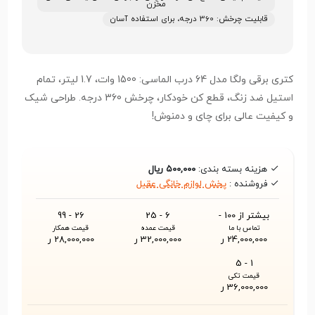
مخزن
قابلیت چرخش: 360 درجه، برای استفاده آسان
کتری برقی ولگا مدل 64 درب الماسی: 1500 وات، 1.7 لیتر، تمام
استیل ضد زنگ، قطع کن خودکار، چرخش 360 درجه. طراحی شیک
و کیفیت عالی برای چای و دمنوش!
هزینه بسته بندی:
۵۰۰,۰۰۰ ریال
فروشنده :
پخش لوازم خانگی عقیل
بیشتر از 100 -
6 - 25
26 - 99
تماس با ما
قیمت عمده
قیمت همکار
24,000,000 ر
32,000,000 ر
28,000,000 ر
1 - 5
قیمت تکی
36,000,000 ر