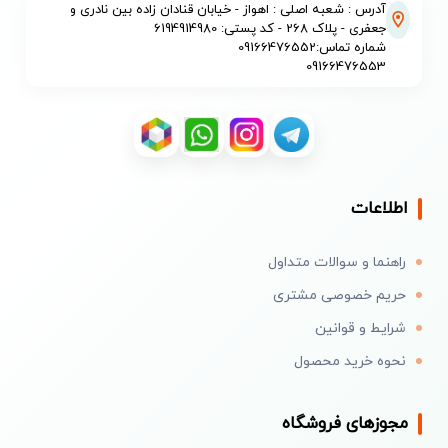
آدرس : شعبه اصلی : اهواز - خیابان قنادان زاده بین نادری و
شوند.
جعفری - پلاک 268 - کد پستی: 6194914980
شماره تماس:09166476552
09166476553
اطلاعات
راهنما و سوالات متداول
بدنه استیل ضدزنگ ۳۰۴
حریم خصوصی مشتری
شرایط و قوانین
بدنه داخلی و خارجی
کتری برقی ولگا
مدل 64 از استیل
ضدزنگ ۳۰۴ معرفی شده است. استفاده از استیل در
نحوه خرید محصول
مخزن، ظاهر یکدست و مقاومی به محصول می‌دهد و
نظافت بخش داخلی را ساده‌تر می‌کند.
مجوزهای فروشگاه