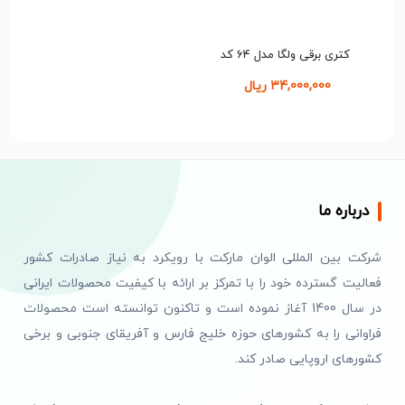
پر کردن بیشتر از حد مجاز خطر خروج آب داغ از دهانه را
افزایش می‌دهد. روشن کردن کتری با آب کمتر از میزان
کتری برقی ولگا مدل 64 کد
تعیین‌شده نیز می‌تواند باعث فعال شدن سیستم
t367
محافظتی یا وارد شدن فشار به المنت شود.
34,000,000 ریال
درباره ما
شرکت بین المللی الوان مارکت با رویکرد به نیاز صادرات کشور
فعالیت گسترده خود را با تمرکز بر ارائه با کیفیت محصولات ایرانی
در سال 1400 آغاز نموده است و تاکنون توانسته است محصولات
بررسی توان ۱۵۰۰ وات
فراوانی را به کشورهای حوزه خلیج فارس و آفریقای جنوبی و برخی
کشورهای اروپایی صادر کند.
توان
کتری برقی ولگا
مدل 64 برابر با ۱۵۰۰ وات اعلام شده
است. این میزان توان برای گرم کردن مخزن ۱.۷ لیتری و