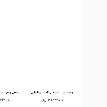
پمپ آب 1اسب برندلوکو ایتالیایی
PM80 کد P118 تک و عمده
ایتالیایی PM80 کد P118 تک و عمده
139,349,000 ریال
139,349,000