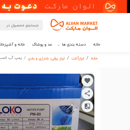
خانه
دسته بندی ها
مد و پوشاک
خانه و آشپزخان
پمپ آب 1اسب برندلوکو ایتالیایی PM80 کد P118 تک و عمده
خانه
ابزارآلات
ابزار برقی، شارژی و بادی