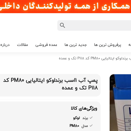
ه
پرفروش ترین ها
جدید ترین ها
عمده فروشی
مقالات
درباره 
پمپ آب 1اسب برندلوکو ایتالیایی PM80 کد
P118 تک و عمده
ویژگی‌های کالا
برند
لوکو
مدل
PM80