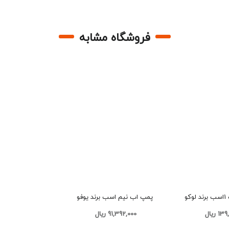
فروشگاه مشابه
پخش پمپ آب 1اسب برند لوکو
پمپ اب نیم اسب برند یوفو
مدلNX45 کد P120 تک و عمده
 ریال
91,392,000 ریال