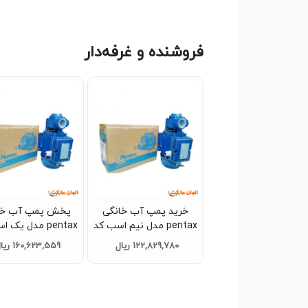
فروشنده و غرفه‌دار
خرید پمپ آب خانگی
پخش پمپ آب خا
pentax مدل نیم اسب کد
pentax مدل
G2750 تک و عمده
G2751 تک و عمده
122,829,780 ریال
160,623,559 ریال