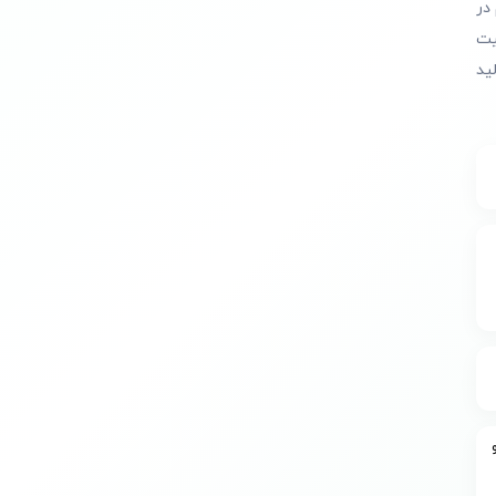
در
یت
ید