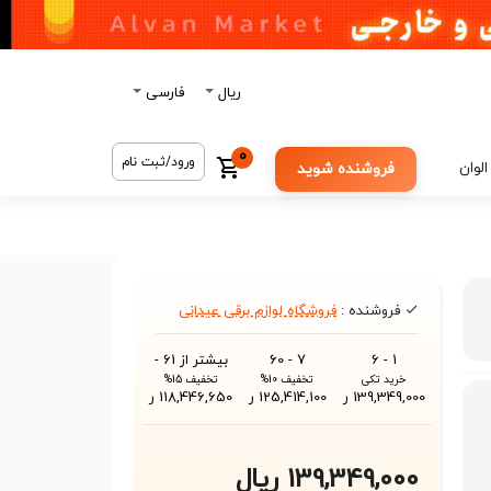
ریال
فارسی
0
ورود/ثبت نام
الوان
فروشنده شوید
فروشنده :
فروشگاه لوازم برقی عیدانی
1 - 6
7 - 60
بیشتر از 61 -
خرید تکی
تخفیف 10%
تخفیف 15%
139,349,000 ر
125,414,100 ر
118,446,650 ر
139,349,000 ریال