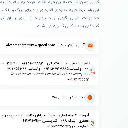
کشور عمان نسبت به این مهم اقدام نموده ایم و امیدواریم 
این راه بتوانیم به اندازه ی قطره ای از دریای بزرگ و با کیف
محصولات ایرانی گامی بلند برداریم و یاری رسان تول
کنندگان زحمت کش کشورمان باشیم.
آدرس الکترونیکی : alvanmarket.com@gmail.com
تلفن : تماس - با - پشتیبانی: - 91031882-021 - 91035242-
021 - واتساپ:
09383333895
- واتساپ:
09120563661
-
تماس:
09166476553
-
09166476552
-
09166476551
-
-
09164766613
ساعت کاری : 9 الی20
آدرس : شعبه اصلی : اهواز - خیابان قنادان زاده بین نادری و
جعفری - پلاک 268 - کد پستی: 6194914980
شماره تماس:09166476552