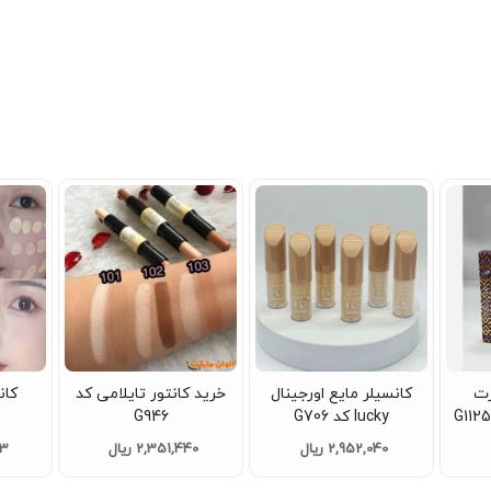
رت
کانسیلر مایع اورجینال
خرید کانتور تایلامی کد
کان
lucky کد G706
G946
CIALER
2,952,040 ریال
2,351,440 ریال
43