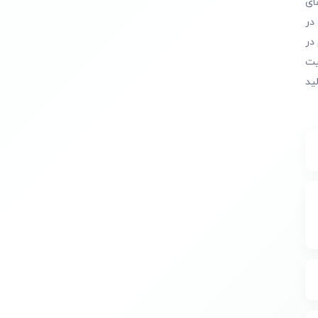
ای
در
در
یت
ید