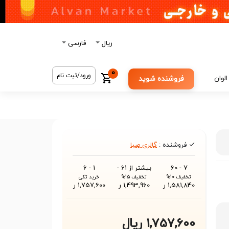
ریال
فارسی
0
ورود/ثبت نام
الوان
فروشنده شوید
فروشنده :
گالری صبا
7 - 60
بیشتر از 61 -
1 - 6
تخفیف 10%
تخفیف 15%
خرید تکی
1,581,840 ر
1,493,960 ر
1,757,600 ر
1,757,600 ریال