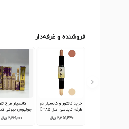
فروشنده و غرفه‌دار
خرید کانتور و کانسیلر دو
کانسیلر طرح تا
طرفه تایلامی اصل C385
جولیوس بیوتی کدG1125
2,351,440 ریال
2,261,000 ریال