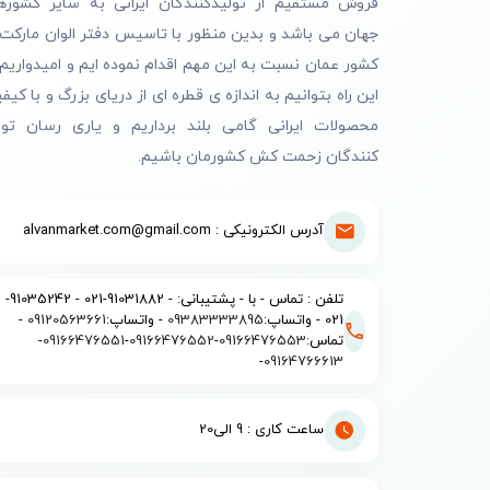
فروش مستقیم از تولیدکنندگان ایرانی به سایر کشوره
جهان می باشد و بدین منظور با تاسیس دفتر الوان مارکت 
کشور عمان نسبت به این مهم اقدام نموده ایم و امیدواریم 
این راه بتوانیم به اندازه ی قطره ای از دریای بزرگ و با کیف
محصولات ایرانی گامی بلند برداریم و یاری رسان تول
کنندگان زحمت کش کشورمان باشیم.
آدرس الکترونیکی : alvanmarket.com@gmail.com
تلفن : تماس - با - پشتیبانی: - 91031882-021 - 91035242-
021 - واتساپ:
09383333895
- واتساپ:
09120563661
-
تماس:
09166476553
-
09166476552
-
09166476551
-
-
09164766613
ساعت کاری : 9 الی20