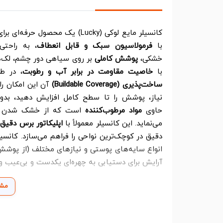
کانسیلر مایع لوکی (Lucky) یک م
با
فرمولاسیون سبک و قابل انعطاف
، به راحت
خشکی،
پوشش کاملی
بر روی سیاهی دور چشم، لک‌ه
با
خاصیت مقاومت در برابر آب و رطوبت
، در طو
ساخت‌پذیری (Buildable Coverage)
آن این امکان را
حاوی
مواد مرطوب‌کننده
است که از خشک شدن و 
می‌نماید. این کانسیلر معمولاً با
اپلیکاتور برس دقیق
دقیق در کوچک‌ترین نواحی را فراهم می‌سازد. کانسی
انواع سایه‌های پوستی و نیازهای مختلف (از پوشش 
آرایش برای دستیابی به چهره‌ای یکدست و بی‌عیب 
مشا