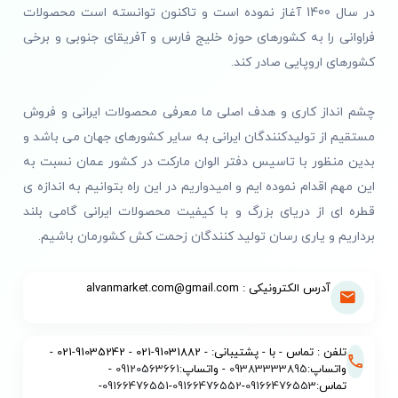
در سال 1400 آغاز نموده است و تاکنون توانسته است محصولات
فراوانی را به کشورهای حوزه خلیج فارس و آفریقای جنوبی و برخی
کشورهای اروپایی صادر کند.
چشم انداز کاری و هدف اصلی ما معرفی محصولات ایرانی و فروش
مستقیم از تولیدکنندگان ایرانی به سایر کشورهای جهان می باشد و
بدین منظور با تاسیس دفتر الوان مارکت در کشور عمان نسبت به
این مهم اقدام نموده ایم و امیدواریم در این راه بتوانیم به اندازه ی
قطره ای از دریای بزرگ و با کیفیت محصولات ایرانی گامی بلند
برداریم و یاری رسان تولید کنندگان زحمت کش کشورمان باشیم.
آدرس الکترونیکی : alvanmarket.com@gmail.com
تلفن : تماس - با - پشتیبانی: - 91031882-021 - 91035242-021 -
واتساپ:
09383333895
- واتساپ:
09120563661
-
تماس:
09166476553
-
09166476552
-
09166476551
-