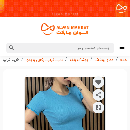
خرید کراپ زنانه مدل جدید کد G3597
خانه
مد و پوشاک
پوشاک زنانه
تاپ، کراپ، رکابی و بادی