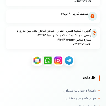
-
09164766613
ساعت کاری : 9 الی20
آدرس : شعبه اصلی : اهواز - خیابان قنادان زاده بین نادری و
جعفری - پلاک 268 - کد پستی: 6194914980
شماره تماس:09166476552
09166476553
اطلاعات
راهنما و سوالات متداول
حریم خصوصی مشتری