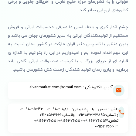
فراوانی را به کشورهای حوزه خلیج فارس و آفریقای جنوبی و برخی
کشورهای اروپایی صادر کند.
چشم انداز کاری و هدف اصلی ما معرفی محصولات ایرانی و فروش
مستقیم از تولیدکنندگان ایرانی به سایر کشورهای جهان می باشد و
بدین منظور با تاسیس دفتر الوان مارکت در کشور عمان نسبت به
این مهم اقدام نموده ایم و امیدواریم در این راه بتوانیم به اندازه ی
قطره ای از دریای بزرگ و با کیفیت محصولات ایرانی گامی بلند
برداریم و یاری رسان تولید کنندگان زحمت کش کشورمان باشیم.
آدرس الکترونیکی : alvanmarket.com@gmail.com
تلفن : تماس - با - پشتیبانی: - 91031882-021 - 91035242-021 -
واتساپ:
09383333895
- واتساپ:
09120563661
-
تماس:
09166476553
-
09166476552
-
09166476551
-
-
09164766613