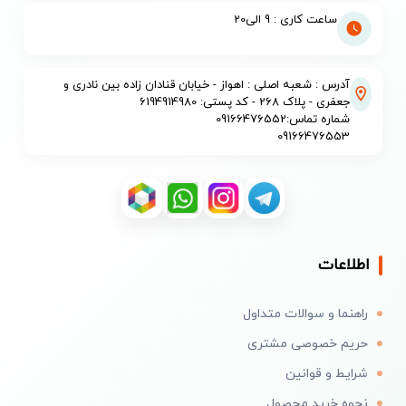
ساعت کاری : 9 الی20
آدرس : شعبه اصلی : اهواز - خیابان قنادان زاده بین نادری و
جعفری - پلاک 268 - کد پستی: 6194914980
شماره تماس:09166476552
09166476553
اطلاعات
راهنما و سوالات متداول
حریم خصوصی مشتری
شرایط و قوانین
نحوه خرید محصول