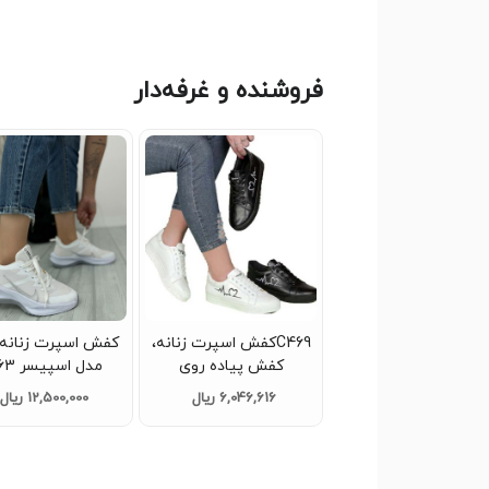
فروشنده و غرفه‌دار
C469کفش اسپرت زنانه،
کفش اسپرت زنانه 
کفش پیاده روی
مدل اسپیسر F763
6,046,616 ریال
12,500,000 ریال