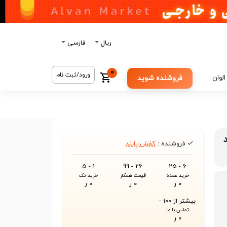
ریال
فارسی
0
ورود/ثبت نام
الوان
فروشنده شوید
فروشنده :
کفش پابند
1 - 5
26 - 99
6 - 25
خرید عمده
قیمت همکار
خرید تک
0 ر
0 ر
0 ر
بیشتر از 100 -
تماس با ما
0 ر