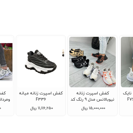
نایک
کفش اسپرت زنانه
کفش اسپرت زنانه میانه
کفش
نیوبالانس مدل 9 رنگ کد
F336
ومردان
F762
س
15,000,000 ریال
11,116,250 ریال
0