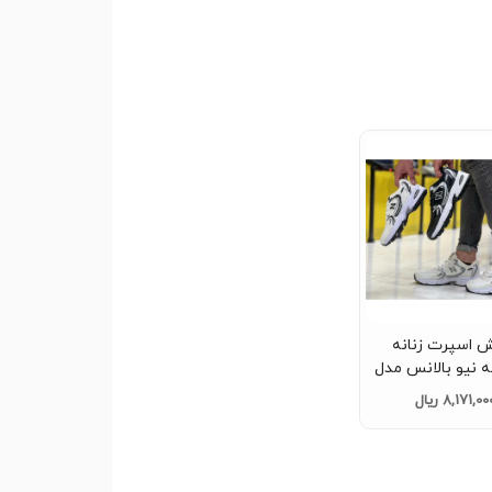
 اسپرت زنانه
ه نیو بالانس مدل
ت کدF756
8,171,00 ریال