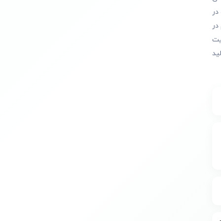
در
در
یت
ید