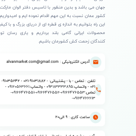
جهان می باشد و بدین منظور با تاسیس دفتر الوان مارکت 
کشور عمان نسبت به این مهم اقدام نموده ایم و امیدواریم 
این راه بتوانیم به اندازه ی قطره ای از دریای بزرگ و با کیف
محصولات ایرانی گامی بلند برداریم و یاری رسان تول
کنندگان زحمت کش کشورمان باشیم.
آدرس الکترونیکی : alvanmarket.com@gmail.com
تلفن : تماس - با - پشتیبانی: - 91031882-021 - 91035242-
021 - واتساپ:
09383333895
- واتساپ:
09120563661
-
تماس:
09166476553
-
09166476552
-
09166476551
-
-
09164766613
ساعت کاری : 9 الی20