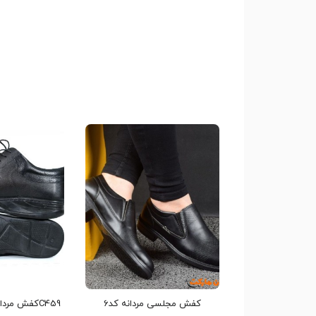
کفش مجلسی مردانه کد6
C459کفش مردانه تمام چرم طبی