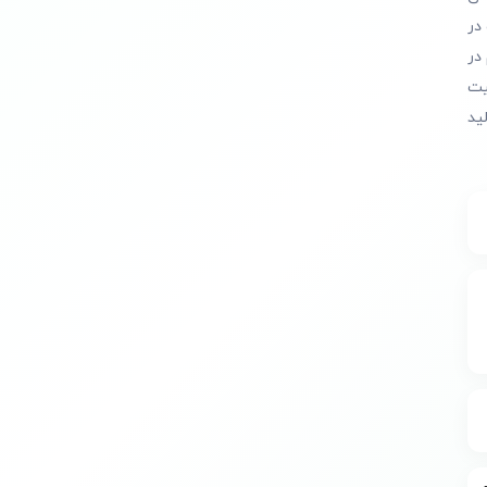
در
در
یت
ید