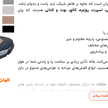
ن است که علاوه بر ظاهر شیک، باید راحت و بادوام باشد.
اسپرت، روزمره، کالج، بوت و کتانی
هستند که برای
پا
صنوعی، پارچه مقاوم و جیر
س‌های مختلف
 پیاده‌روی
‌کند، بلکه تأثیر زیادی بر سلامت پا و راحتی شما در طول
تید، انواع کفش‌های مردانه با طراحی‌های متنوع در بازار
 مارکت
به دنبال محصول دلخواه خود در دسته بندی های
،
عطر و ادکلن
،
موبایل و کالای دیجیتال
،
لوازم خانگی
،
صوتی
هده بیشتر
چند کلیک اقدام به خرید آسان و اطمینان با تحویل