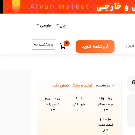
ریال
فارسی
0
ورود/ثبت نام
الوان
فروشنده شوید
فروشنده :
تولید و پخش کفش نگین
200 - 200
1 - 9
50 - 199
قیمت همکار
خرید تکی
تماس با ما
0 ر
0 ر
0 ر
10 - 49
قیمت عمده
0 ر