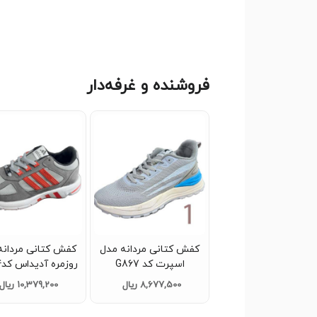
فروشنده و غرفه‌دار
کفش کتانی مردانه مدل
کفش کتانی مردانه
اسپرت کد G867
روزمره آدیداس کدG884
8,677,500 ریال
10,379,200 ریال