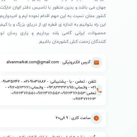
جهان می باشد و بدین منظور با تاسیس دفتر الوان مارکت 
کشور عمان نسبت به این مهم اقدام نموده ایم و امیدواریم 
این راه بتوانیم به اندازه ی قطره ای از دریای بزرگ و با کیف
محصولات ایرانی گامی بلند برداریم و یاری رسان تول
کنندگان زحمت کش کشورمان باشیم.
آدرس الکترونیکی : alvanmarket.com@gmail.com
تلفن : تماس - با - پشتیبانی: - 91031882-021 - 91035242-
021 - واتساپ:
09383333895
- واتساپ:
09120563661
-
تماس:
09166476553
-
09166476552
-
09166476551
-
-
09164766613
ساعت کاری : 9 الی20