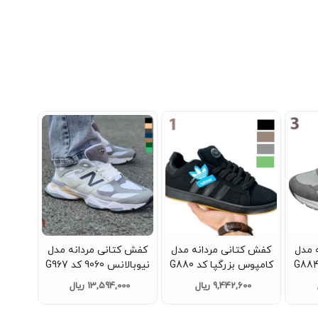
 مدل
کفش کتانی مردانه مدل
کفش کتانی مردانه مدل
کامپوس بزرگپا کد G880
نیوبالانس 9060 کد G967
9,442,600 ریال
13,594,000 ریال