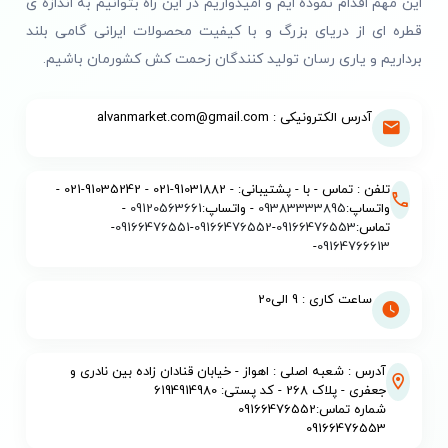
این مهم اقدام نموده ایم و امیدواریم در این راه بتوانیم به اندازه ی
قطره ای از دریای بزرگ و با کیفیت محصولات ایرانی گامی بلند
برداریم و یاری رسان تولید کنندگان زحمت کش کشورمان باشیم.
آدرس الکترونیکی : alvanmarket.com@gmail.com
تلفن : تماس - با - پشتیبانی: - 91031882-021 - 91035242-021 -
واتساپ:
09383333895
- واتساپ:
09120563661
-
تماس:
09166476553
-
09166476552
-
09166476551
-
-
09164766613
ساعت کاری : 9 الی20
آدرس : شعبه اصلی : اهواز - خیابان قنادان زاده بین نادری و
جعفری - پلاک 268 - کد پستی: 6194914980
شماره تماس:09166476552
09166476553