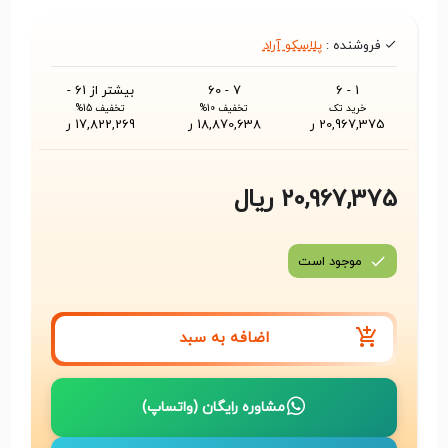
فروشنده :
پلاسکو آراد
1 - 6
7 - 60
بیشتر از 61 -
خرید تک
تخفیف 10%
تخفیف 15%
20,967,375 ر
18,870,638 ر
17,822,269 ر
20,967,375 ریال
موجود است
اضافه به سبد
مشاوره رایگان (واتساپ)