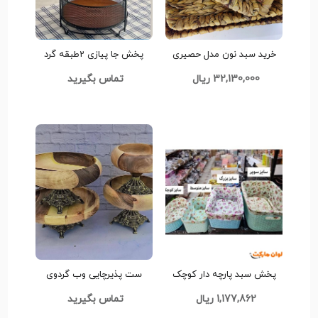
خرید سبد نون مدل حصیری
پخش جا پیازی 2طبقه گرد
تک و عمده کدZ393
دیباعمده کدG3309
32,130,000 ریال
تماس بگیرید
پخش سبد پارچه دار کوچک
ست پذیرچایی وب گردوی
تک و عمده کدZ844
کدG3364 تک و عمده
1,177,862 ریال
تماس بگیرید