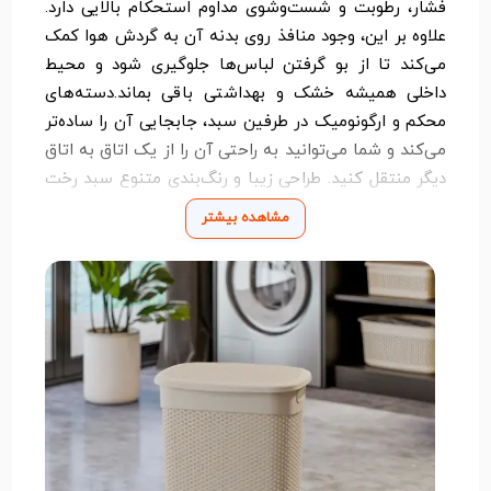
فشار، رطوبت و شست‌وشوی مداوم استحکام بالایی دارد.
علاوه بر این، وجود منافذ روی بدنه آن به گردش هوا کمک
می‌کند تا از بو گرفتن لباس‌ها جلوگیری شود و محیط
داخلی همیشه خشک و بهداشتی باقی بماند.دسته‌های
محکم و ارگونومیک در طرفین سبد، جابجایی آن را ساده‌تر
می‌کند و شما می‌توانید به راحتی آن را از یک اتاق به اتاق
دیگر منتقل کنید. طراحی زیبا و رنگ‌بندی متنوع سبد رخت
بلند ایکی هوم باعث می‌شود به خوبی با دکوراسیون خانه
مشاهده بیشتر
هماهنگ شده و علاوه بر کارایی، جلوه‌ای مرتب‌تر به فضا
ببخشد. ارتفاع بلند این محصول موجب می‌شود فضای
کمتری را روی زمین اشغال کند و در عین حال ظرفیت
بیشتری را در اختیارتان قرار دهد.این سبد نه‌تنها برای
جمع‌آوری لباس‌ها مناسب است بلکه می‌توان از آن برای
نگهداری انواع ملحفه، حوله یا حتی اسباب‌بازی‌ها نیز
استفاده کرد و همین موضوع آن را به یک وسیله
چندمنظوره و کاربردی در خانه تبدیل می‌کند. اگر به دنبال
محصولی بادوام، زیبا و جادار برای نظم‌بخشی به فضای