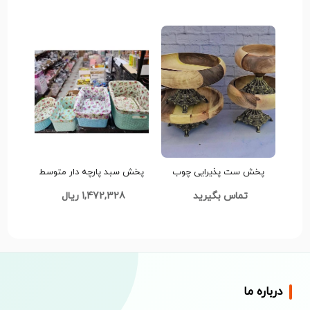
پخش ست پذیرایی چوب
پخش سبد پارچه دار متوسط
گردوی عمده کدG3365
تک و عمده کدZ846
تماس بگیرید
1,472,328 ریال
درباره ما