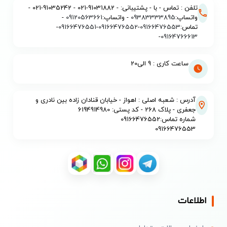
تلفن : تماس - با - پشتیبانی: - 91031882-021 - 91035242-021 -
واتساپ:
09383333895
- واتساپ:
09120563661
-
تماس:
09166476553
-
09166476552
-
09166476551
-
-
09164766613
ساعت کاری : 9 الی20
آدرس : شعبه اصلی : اهواز - خیابان قنادان زاده بین نادری و
جعفری - پلاک 268 - کد پستی: 6194914980
شماره تماس:09166476552
09166476553
اطلاعات