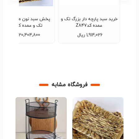
ری تک
خرید سبد پارچه دار بزرگ تک و
پخش سبد نون مدل حصیری
عمده کدZ847
تک و عمده کدZ394
1,914,026 ریال
20,404,800 ریال
فروشگاه مشابه