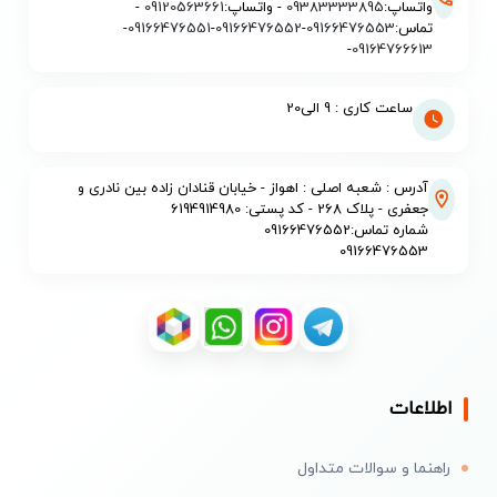
واتساپ:
09383333895
- واتساپ:
09120563661
-
تماس:
09166476553
-
09166476552
-
09166476551
-
-
09164766613
ساعت کاری : 9 الی20
آدرس : شعبه اصلی : اهواز - خیابان قنادان زاده بین نادری و
جعفری - پلاک 268 - کد پستی: 6194914980
شماره تماس:09166476552
09166476553
اطلاعات
راهنما و سوالات متداول