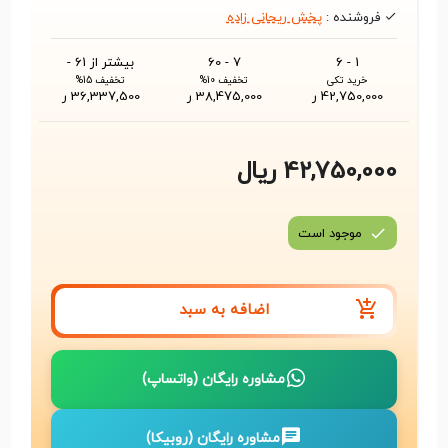
فروشنده :
پخش ریحانی زاده
1 - 6
7 - 60
بیشتر از 61 -
خرید تکی
تخفیف 10%
تخفیف 15%
42,750,000 ر
38,475,000 ر
36,337,500 ر
42,750,000 ریال
موجود است
اضافه به سبد
مشاوره رایگان (واتساپ)
مشاوره رایگان (روبیکا)