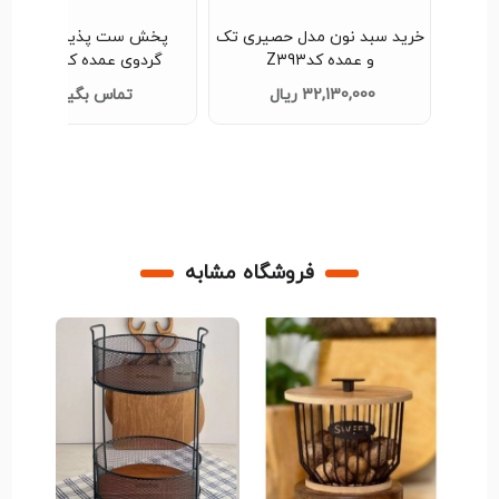
خرید سبد نون مدل حصیری تک
پخش ست پذیرایی چوب
و عمده کدZ393
گردوی عمده کدG3365
32,130,000 ریال
تماس بگیرید
فروشگاه مشابه