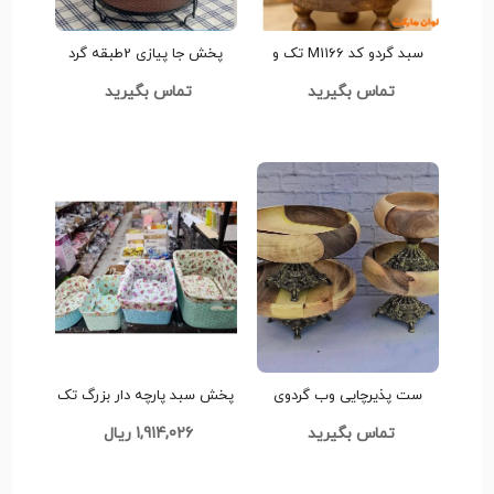
سبد گردو کد M1166 تک و
پخش جا پیازی 2طبقه گرد
عمده
دیباعمده کدG3309
تماس بگیرید
تماس بگیرید
ست پذیرچایی وب گردوی
پخش سبد پارچه دار بزرگ تک
کدG3364 تک و عمده
و عمده کدZ848
تماس بگیرید
1,914,026 ریال