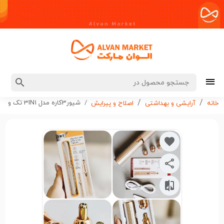
شیور3کاره مدل 3IN1 تک و عمده کد G5314
خانه
آرایشی و بهداشتی
اصلاح و پیرایش