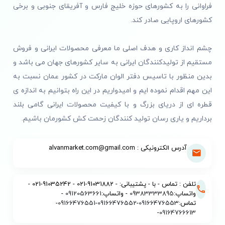
فراوانی را به کشورهای حوزه خلیج فارس و آفریقای جنوبی و برخی
کشورهای اروپایی صادر کند.
چشم انداز کاری و هدف اصلی ما معرفی محصولات ایرانی و فروش
مستقیم از تولیدکنندگان ایرانی به سایر کشورهای جهان می باشد و
بدین منظور با تاسیس دفتر الوان مارکت در کشور عمان نسبت به
این مهم اقدام نموده ایم و امیدواریم در این راه بتوانیم به اندازه ی
قطره ای از دریای بزرگ و با کیفیت محصولات ایرانی گامی بلند
برداریم و یاری رسان تولید کنندگان زحمت کش کشورمان باشیم.
آدرس الکترونیکی : alvanmarket.com@gmail.com
تلفن : تماس - با - پشتیبانی: - 91031882-021 - 91035242-021 -
واتساپ:
09383333895
- واتساپ:
09120563661
-
تماس:
09166476553
-
09166476552
-
09166476551
-
-
09164766613