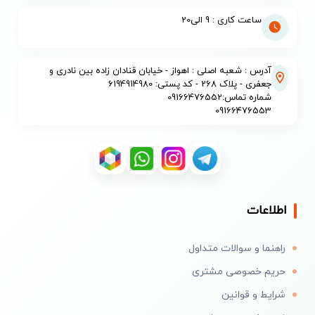
ساعت کاری : 9 الی20
آدرس : شعبه اصلی : اهواز - خیابان قنادان زاده بین نادری و
جعفری - پلاک 268 - کد پستی: 6194914980
شماره تماس:09166476552
09166476553
اطلاعات
راهنما و سوالات متداول
حریم خصوصی مشتری
شرایط و قوانین