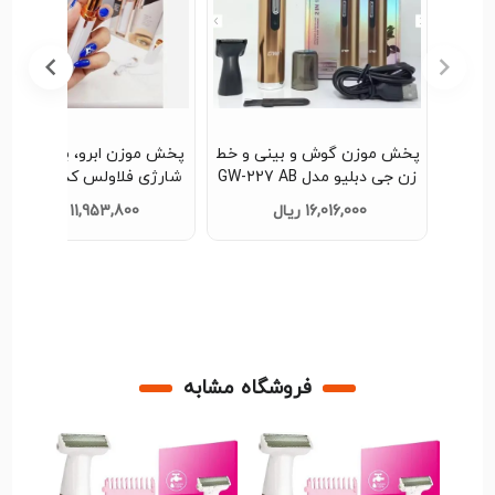
 و خط
پخش موزن ابرو، بینی و گوش
موزن صورت دی اس پی مد
شارژی فلاولس کدt687 عمده
70081 تک و عمده کد G4512
11,953,800 ریال
17,626,133 ریال
فروشگاه مشابه