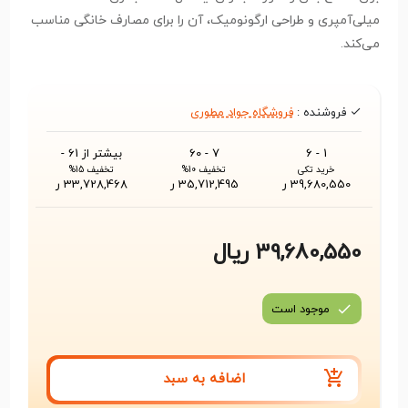
میلی‌آمپری و طراحی ارگونومیک، آن را برای مصارف خانگی مناسب
می‌کند.
فروشنده :
فروشگاه جواد مطوری
1 - 6
7 - 60
بیشتر از 61 -
خرید تکی
تخفیف 10%
تخفیف 15%
39,680,550 ر
35,712,495 ر
33,728,468 ر
39,680,550 ریال
موجود است
اضافه به سبد