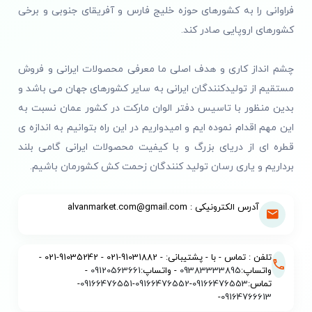
فراوانی را به کشورهای حوزه خلیج فارس و آفریقای جنوبی و برخی
کشورهای اروپایی صادر کند.
چشم انداز کاری و هدف اصلی ما معرفی محصولات ایرانی و فروش
مستقیم از تولیدکنندگان ایرانی به سایر کشورهای جهان می باشد و
بدین منظور با تاسیس دفتر الوان مارکت در کشور عمان نسبت به
این مهم اقدام نموده ایم و امیدواریم در این راه بتوانیم به اندازه ی
قطره ای از دریای بزرگ و با کیفیت محصولات ایرانی گامی بلند
برداریم و یاری رسان تولید کنندگان زحمت کش کشورمان باشیم.
آدرس الکترونیکی : alvanmarket.com@gmail.com
تلفن : تماس - با - پشتیبانی: - 91031882-021 - 91035242-021 -
واتساپ:
09383333895
- واتساپ:
09120563661
-
تماس:
09166476553
-
09166476552
-
09166476551
-
-
09164766613