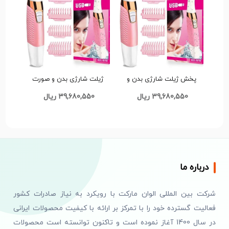
پخش ژیلت شارژی بدن و
ژیلت شارژی بدن و صورت
صورت بانوان کیمی مدل KM-
بانوان کیمی مدل KM-1900 تک
39,680,550 ریال
39,680,550 ریال
1900 تک و عمده کد t1323
و عمده کد t1322
درباره ما
شرکت بین المللی الوان مارکت با رویکرد به نیاز صادرات کشور
فعالیت گسترده خود را با تمرکز بر ارائه با کیفیت محصولات ایرانی
در سال 1400 آغاز نموده است و تاکنون توانسته است محصولات