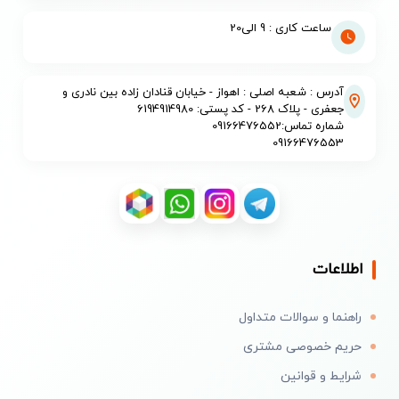
ساعت کاری : 9 الی20
آدرس : شعبه اصلی : اهواز - خیابان قنادان زاده بین نادری و
جعفری - پلاک 268 - کد پستی: 6194914980
شماره تماس:09166476552
09166476553
اطلاعات
راهنما و سوالات متداول
حریم خصوصی مشتری
شرایط و قوانین