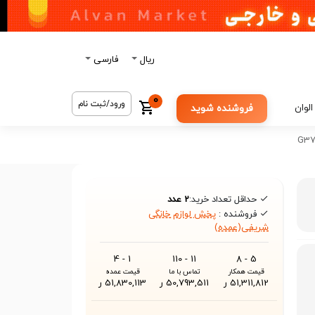
ریال
فارسی
0
ورود/ثبت نام
الوان
فروشنده شوید
حداقل تعداد خرید:
2 عدد
فروشنده :
پخش لوازم خانگی
شریفی(عمده)
1 - 4
11 - 110
5 - 8
قیمت همکار
تماس با ما
قیمت عمده
51,311,812 ر
50,793,511 ر
51,830,113 ر