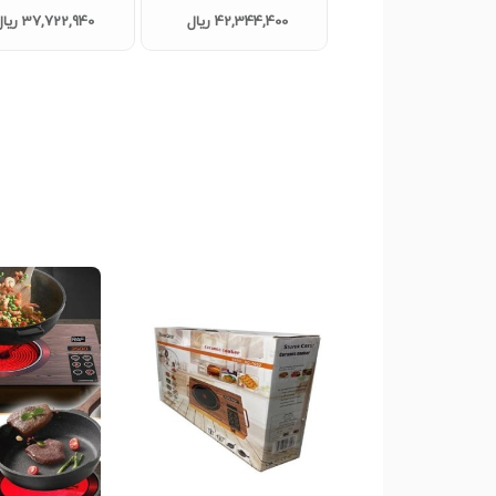
L148 عمده
42,344,400 ریال
37,722,940 ریال