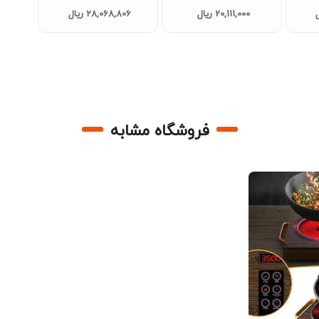
2 مدل NO:BTD_155A
20,111,000 ریال
28,068,806 ریال
کدG2159 تک و عمده
فروشگاه مشابه