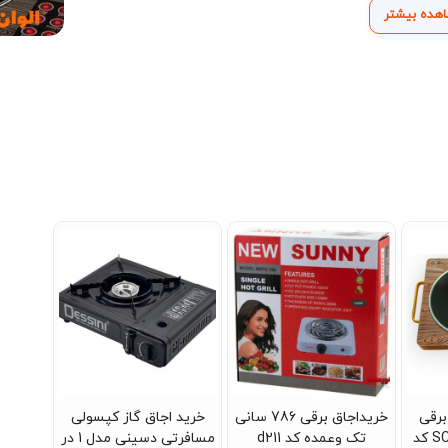
هده بیشتر
رقی
خریداجاق برقی 786 سانی
خرید اجاق گاز کپسولی
سیلور مدل SC-7038 کد
تک وعمده کد d211
مسافرتی دسینی مدل 1 در