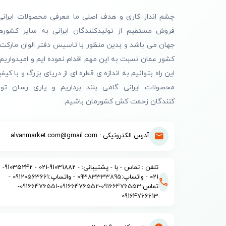
چشم انداز کاری و هدف اصلی ما معرفی محصولات ایرانی
فروش مستقیم از تولیدکنندگان ایرانی به سایر کشوره
جهان می باشد و بدین منظور با تاسیس دفتر الوان مارکت 
کشور عمان نسبت به این مهم اقدام نموده ایم و امیدواریم 
این راه بتوانیم به اندازه ی قطره ای از دریای بزرگ و با کیف
محصولات ایرانی گامی بلند برداریم و یاری رسان تول
کنندگان زحمت کش کشورمان باشیم.
آدرس الکترونیکی : alvanmarket.com@gmail.com
تلفن : تماس - با - پشتیبانی: - 91031882-021 - 91035242-
021 - واتساپ:
09383333895
- واتساپ:
09120563661
-
تماس:
09166476553
-
09166476552
-
09166476551
-
-
09164766613