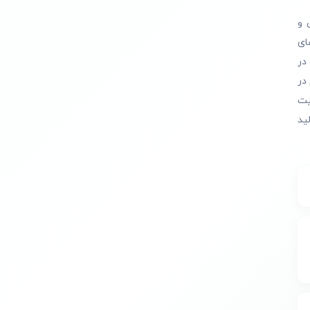
 و
ای
در
در
یت
ید