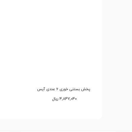
پخش بستنی خوری 6 عددی آیس
تک و عمده کد B216
4,847,040 ریال