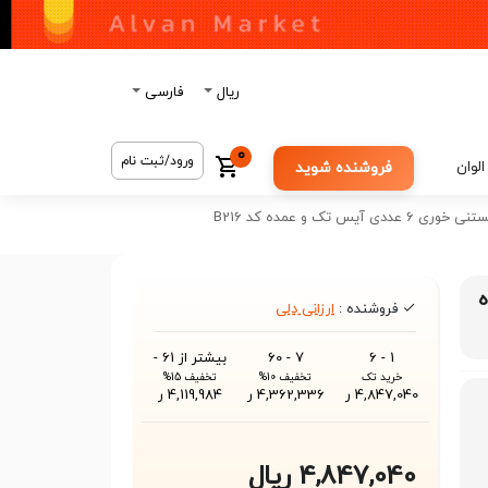
ریال
فارسی
0
ورود/ثبت نام
الوان
فروشنده شوید
 عددی آیس تک و عمده کد B216
ه
فروشنده :
ارزانی دلی
1 - 6
7 - 60
بیشتر از 61 -
خرید تک
تخفیف 10%
تخفیف 15%
4,847,040 ر
4,362,336 ر
4,119,984 ر
4,847,040 ریال