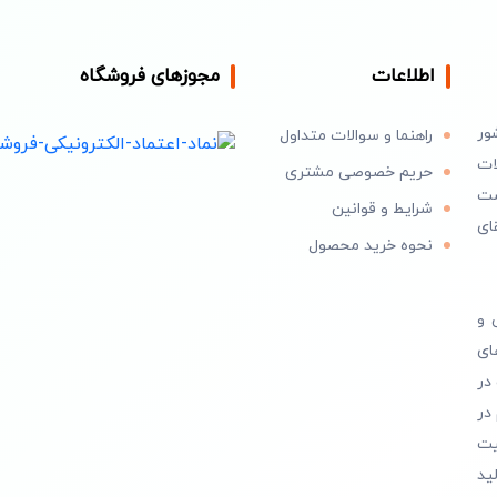
اطلاعات
مجوزهای فروشگاه
ور
راهنما و سوالات متداول
ات
حریم خصوصی مشتری
است
شرایط و قوانین
ای
نحوه خرید محصول
 و
ای
در
در
یت
ید