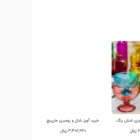
ری شش رنگ
خرید آویز شال و روسری مارپیچ
عمده کدP539
فلزی تک و عمده کد Z2001
ل
3,402,630 ریال