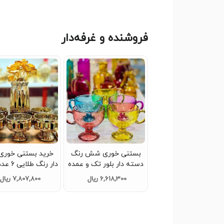
فروشنده و غرفه‌دار
بستنی خوری شش رنگ
خرید بستنی خوری 
دسته دار بلور تک و عمده
کدP539
و عمده کد Z669
6,618,300 ریال
7,807,800 ریال