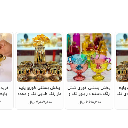
پایه
پخش بستنی خوری شش
پخش بستنی خوری پایه
خرید 
دار رنگ طلایی 6 عددی تک
رنگ دسته دار بلور تک و
دار رنگ طلایی تک و عمده
عمده کدP539
کد Z670
طلایی تک
6,618,300 ریال
7,807,800 ریال
73