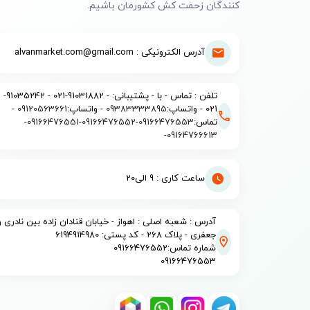
کنندگان زحمت کش کشورمان باشیم.
آدرس الکترونیکی : alvanmarket.com@gmail.com
تلفن : تماس - با - پشتیبانی: - 91031882-021 - 91035242-
021 - واتساپ:
09383333895
- واتساپ:
09120563661
-
تماس:
09166476553
-
09166476552
-
09166476551
-
-
09164766613
ساعت کاری : 9 الی20
آدرس : شعبه اصلی : اهواز - خیابان قنادان زاده بین نادری و
جعفری - پلاک 268 - کد پستی: 6194914980
شماره تماس:09166476552
09166476553