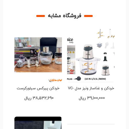
فروشگاه مشابه
خردکن و غذاساز ونیز مدل VC-
خردکن پیرکس سیلورکرست
7916 کد AB555
Silver Crest SL-2021
39,100,000 ریال
38,532,690 ریال
کدB0954 تک و عمده