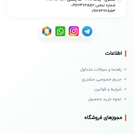
شماره تماس:09166476552
09166476553
اطلاعات
راهنما و سوالات متداول
حریم خصوصی مشتری
شرایط و قوانین
نحوه خرید محصول
مجوزهای فروشگاه