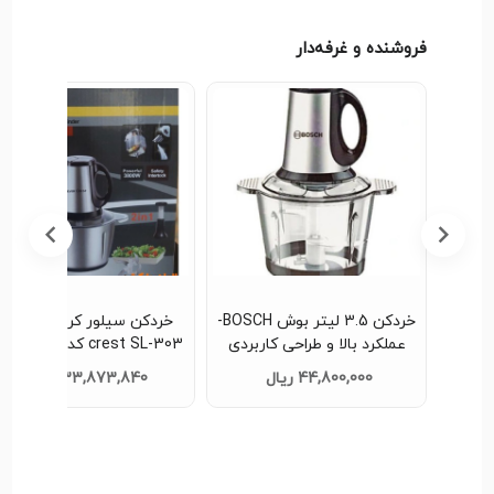
فروشنده و غرفه‌دار
یتری تیغه
خردکن 3.5 لیتر بوش BOSCH-
خردکن سیلور کرست ilver
عملکرد بالا و طراحی کاربردی
crest SL-303 کد65
کدAB9566 تک و عمده
عمده
44,800,000 ریال
33,873,840 ریال