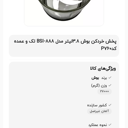
پخش خردکن بوش 3.8لیتر مدل BSI-888 تک و عمده
کدP760
ویژگی‌های کالا
برند
بوش
وزن (گرم)
27000
کشور سازنده
آلمان غیراصل
نحوه عملکرد