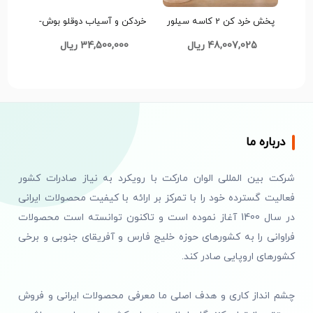
پخش خرد کن 2 کاسه سیلور
خردکن و آسیاب دوقلو بوش-
کرست 4 لیتری مدل SC-4030
قدرت 3500W وات- مدل
48,007,025 ریال
34,500,000 ریال
تک و عمده کد Z175
MA2024
درباره ما
شرکت بین المللی الوان مارکت با رویکرد به نیاز صادرات کشور
فعالیت گسترده خود را با تمرکز بر ارائه با کیفیت محصولات ایرانی
در سال 1400 آغاز نموده است و تاکنون توانسته است محصولات
فراوانی را به کشورهای حوزه خلیج فارس و آفریقای جنوبی و برخی
کشورهای اروپایی صادر کند.
چشم انداز کاری و هدف اصلی ما معرفی محصولات ایرانی و فروش