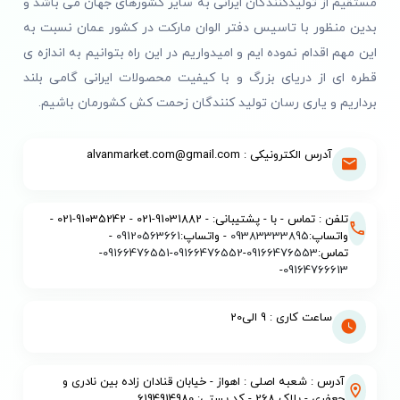
مستقیم از تولیدکنندگان ایرانی به سایر کشورهای جهان می باشد و
بدین منظور با تاسیس دفتر الوان مارکت در کشور عمان نسبت به
این مهم اقدام نموده ایم و امیدواریم در این راه بتوانیم به اندازه ی
قطره ای از دریای بزرگ و با کیفیت محصولات ایرانی گامی بلند
برداریم و یاری رسان تولید کنندگان زحمت کش کشورمان باشیم.
آدرس الکترونیکی : alvanmarket.com@gmail.com
تلفن : تماس - با - پشتیبانی: - 91031882-021 - 91035242-021 -
واتساپ:
09383333895
- واتساپ:
09120563661
-
تماس:
09166476553
-
09166476552
-
09166476551
-
-
09164766613
ساعت کاری : 9 الی20
آدرس : شعبه اصلی : اهواز - خیابان قنادان زاده بین نادری و
جعفری - پلاک 268 - کد پستی: 6194914980