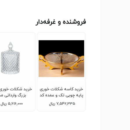
فروشنده و غرفه‌دار
خرید کاسه شکلات خوری
خرید شکلات خوری 
پایه چوبی تک و عمده کد
بزرگ وارداتی م
Z623
کریستالی تک و عم
7,542,335 ریال
5,616,000 ریال
Z349