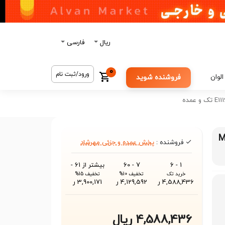
ریال
فارسی
0
ورود/ثبت نام
الوان
فروشنده شوید
MICHEL
فروشنده :
پخش عمده و جزئی مهرشاد
1 - 6
7 - 60
بیشتر از 61 -
خرید تک
تخفیف 10%
تخفیف 15%
4,588,436 ر
4,129,592 ر
3,900,171 ر
4,588,436 ریال