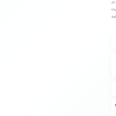
در
یت
ید