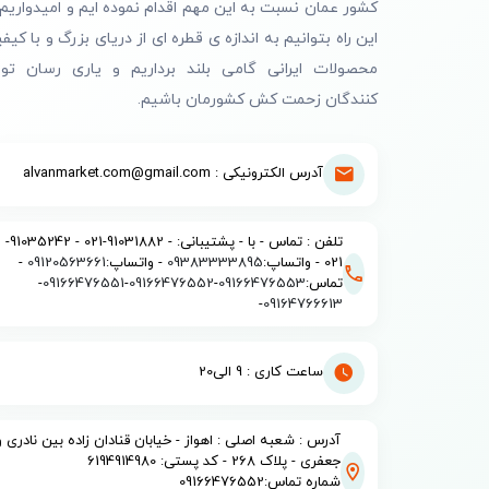
کشور عمان نسبت به این مهم اقدام نموده ایم و امیدواریم 
این راه بتوانیم به اندازه ی قطره ای از دریای بزرگ و با کیف
محصولات ایرانی گامی بلند برداریم و یاری رسان تول
کنندگان زحمت کش کشورمان باشیم.
آدرس الکترونیکی : alvanmarket.com@gmail.com
تلفن : تماس - با - پشتیبانی: - 91031882-021 - 91035242-
021 - واتساپ:
09383333895
- واتساپ:
09120563661
-
تماس:
09166476553
-
09166476552
-
09166476551
-
-
09164766613
ساعت کاری : 9 الی20
آدرس : شعبه اصلی : اهواز - خیابان قنادان زاده بین نادری و
جعفری - پلاک 268 - کد پستی: 6194914980
شماره تماس:09166476552