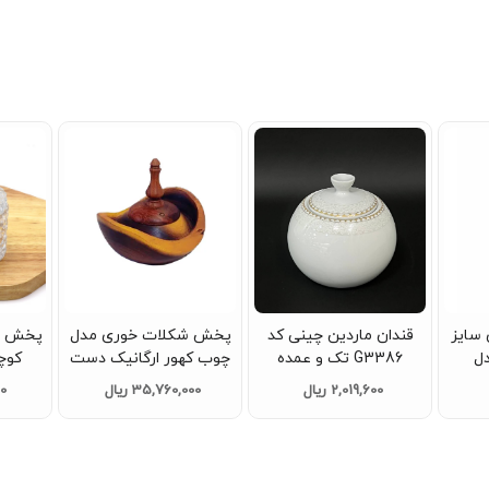
سایز
قندان ماردین چینی کد
پخش شکلات خوری مدل
پخش ش
دل
G3386 تک و عمده
چوب کهور ارگانیک دست
کوچ
ده کد
ساز تک و عمده عمده کد
کریستا
2,019,600 ریال
35,760,000 ریال
60
G4002