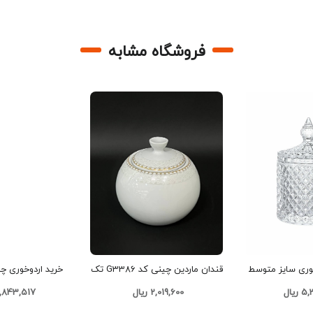
فروشگاه مشابه
ری سایز متوسط
قندان ماردین چینی کد G3386 تک
ستالی تک و عمده
و عمده
تک و عمده کد 
ریال
2,019,600 ریال
12,843,517 ری