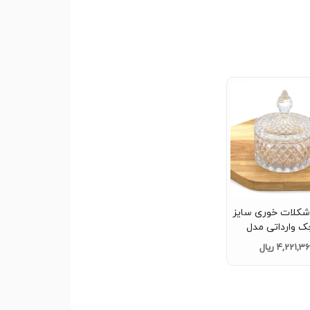
کلات خوری سایز
ک وارداتی مدل
لی تک و عمده کد
4,221,3 ریال
Z344