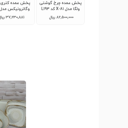
ش عمده آبمیوه‌ گیر
پخش عمده چرخ گوشتی
پخش عمده کتری 
راف مدل R.2823 کد L144
ولگا مدل 81-X کد L193
عمده
عمده
235 کد L146 عمده
93,288,763 ریال
82,500,000 ریال
37,230,881 ریال