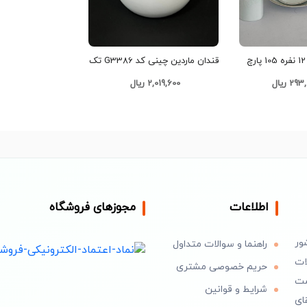
پخش سرویس 12 نفره 105 پارچ
قندان ماردین چینی کد G3386 تک
عمده کد Z296
و عمده
 ریال
2,019,600 ریال
اطلاعات
مجوزهای فروشگاه
ور
راهنما و سوالات متداول
ات
حریم خصوصی مشتری
است
شرایط و قوانین
ای