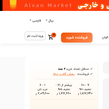
ریال
فارسی
0
ورود/ثبت نام
الوان
فروشنده شوید
حداقل تعداد خرید:
2 عدد
فروشنده :
پخش گالری لیانا
7 - 60
بیشتر از 61 -
1 - 6
تخفیف 10%:
تخفیف 15%:
خرید تکی:
1,817,640 ر
1,716,660 ر
2,019,600 ر