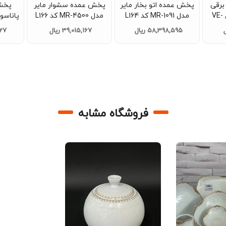
برقی
پخش عمده اتو بخار مایر
پخش عمده سشوار مایر
پخش 
وگاترونیکس مدل VE-
مدل MR-1091 کد L164
مدل MR-4500 کد L166
عمده
عمده
کد 3
58,398,595 ریال
39,015,167 ریال
027
فروشگاه مشابه