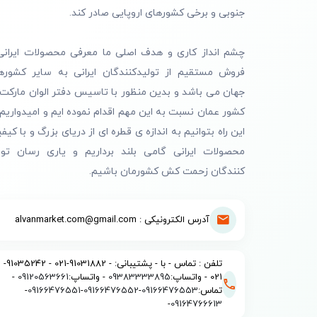
جنوبی و برخی کشورهای اروپایی صادر کند.
چشم انداز کاری و هدف اصلی ما معرفی محصولات ایرانی
فروش مستقیم از تولیدکنندگان ایرانی به سایر کشوره
جهان می باشد و بدین منظور با تاسیس دفتر الوان مارکت 
کشور عمان نسبت به این مهم اقدام نموده ایم و امیدواریم 
این راه بتوانیم به اندازه ی قطره ای از دریای بزرگ و با کیف
محصولات ایرانی گامی بلند برداریم و یاری رسان تول
کنندگان زحمت کش کشورمان باشیم.
آدرس الکترونیکی : alvanmarket.com@gmail.com
تلفن : تماس - با - پشتیبانی: - 91031882-021 - 91035242-
021 - واتساپ:
09383333895
- واتساپ:
09120563661
-
تماس:
09166476553
-
09166476552
-
09166476551
-
-
09164766613