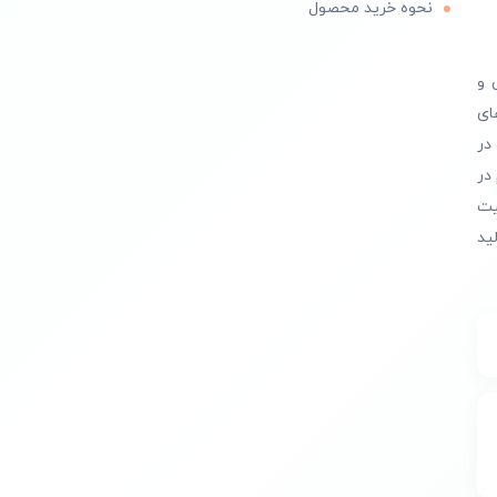
نحوه خرید محصول
 و
ای
در
در
یت
ید