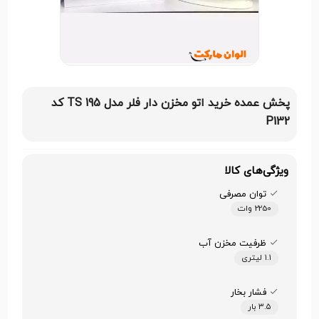
پخش عمده خرید اتو مخزن دار فلر مدل TS 195 کد
P132
ویژگی‌های کالا
توان مصرفی
2250 وات
ظرفیت مخزن آب
۱.۱ لیتری
فشار بخار
۳.۵ بار