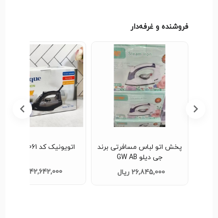
فروشنده و غرفه‌دار
اتو بخار دسینی DESSINI مدل
پخش اتو لباس مسافرتی برند
اتویونیک کد 7061کدb1096
جی دیلو GW AB
42,642,000 ریال
26,845,000 ریال