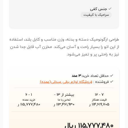
جنس کفی
سرامیک با کیفیت
طراحی ارگونومیک دسته و بدنه، وزن مناسب و کابل بلند، استفاده
از این اتو را بسیار راحت و آسان می‌کند. مخزن آب قابل جدا شدن
نیز به راحتی پر و تمیز می‌شود.
حداقل تعداد خرید:
3 عدد
فروشنده :
فروشگاه لوازم برقی عیدانی(عمده)
7 - 12
بیشتر از 13 -
1 - 6
قیمت همکار
تماس با ما
خرید عمده
114,619,705 ر
113,461,930 ر
115,777,480 ر
115,777,480 ریال