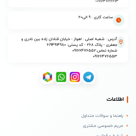
-
09164766613
ساعت کاری : 9 الی20
آدرس : شعبه اصلی : اهواز - خیابان قنادان زاده بین نادری و
جعفری - پلاک 268 - کد پستی: 6194914980
شماره تماس:09166476552
09166476553
اطلاعات
راهنما و سوالات متداول
حریم خصوصی مشتری
شرایط و قوانین