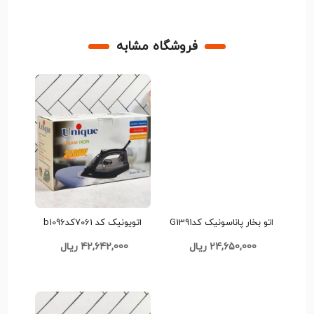
فروشگاه مشابه
اتو بخار پاناسونیک کدG1391
اتویونیک کد 7061کدb1096
24,650,000 ریال
42,642,000 ریال