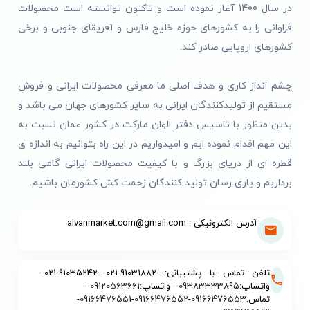
در سال 1400 آغاز نموده است و تاکنون توانسته است محصولات
فراوانی را به کشورهای حوزه خلیج فارس و آفریقای جنوبی و برخی
کشورهای اروپایی صادر کند.
چشم انداز کاری و هدف اصلی ما معرفی محصولات ایرانی و فروش
مستقیم از تولیدکنندگان ایرانی به سایر کشورهای جهان می باشد و
بدین منظور با تاسیس دفتر الوان مارکت در کشور عمان نسبت به
این مهم اقدام نموده ایم و امیدواریم در این راه بتوانیم به اندازه ی
قطره ای از دریای بزرگ و با کیفیت محصولات ایرانی گامی بلند
برداریم و یاری رسان تولید کنندگان زحمت کش کشورمان باشیم.
آدرس الکترونیکی : alvanmarket.com@gmail.com
تلفن : تماس - با - پشتیبانی: - 91031882-021 - 91035242-021 -
واتساپ:
09383333895
- واتساپ:
09120563661
-
تماس:
09166476553
-
09166476552
-
09166476551
-