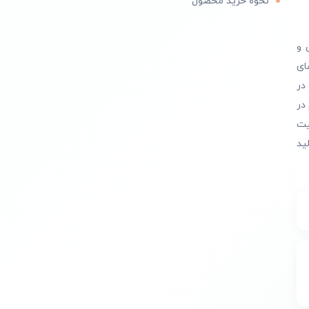
نحوه خرید محصول
 و
ای
در
در
یت
ید