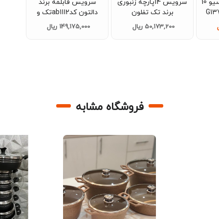
سرویس قابلمه کاسیو 10
سرویس 14پارچه زنبوری
سرویس قابلمه برند
برند تک تفلون
دالتون کدab1112تک و
عمده
50,173,200 ریال
149,175,000 ریال
فروشگاه مشابه