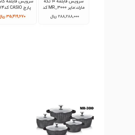
سرویس قابلمه 10 تکه
مارك:ماير MR_3000 کد
پارچ CASIO کدG1374
d022 تک و عمده
288,288,000 ریال
35,419,670 ریال