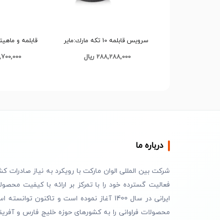
سرویس قابلمه 10 تکه مارك:ماير
قابلمه و ماهیت
MR_3000 کد d022 تک و عمده
اسمایل کد 9
288,288,000 ریال
296,700,000
درباره ما
شرکت بین المللی الوان مارکت با رویکرد به نیاز صادرات کش
فعالیت گسترده خود را با تمرکز بر ارائه با کیفیت محصول
ایرانی در سال 1400 آغاز نموده است و تاکنون توانسته 
محصولات فراوانی را به کشورهای حوزه خلیج فارس و آفریق