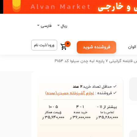
ریال
فارسی
0
ورود/ثبت نام
الوان
فروشنده شوید
پارچه لبه چدن سیلوا کد P154
حداقل تعداد خرید:
2 عدد
فروشنده :
لوازم آشپزخانه حمیدی(عمده)
بیشتر از 11 -
1 - 4
5 - 10
تماس با ما
خرید عمده
قیمت همکار
35,280,000 ر
36,000,000 ر
35,640,000 ر