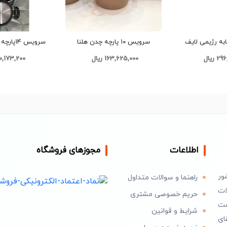
ابه رژیمی لایف
سرویس ۱۰ پارچه چدن هلنا
سرویس 14
G136
کدG1377
تفلو
 ریال
163,625,000 ریال
50,173,200 ری
اطلاعات
مجوزهای فروشگاه
ور
راهنما و سوالات متداول
ات
حریم خصوصی مشتری
است
شرایط و قوانین
ای