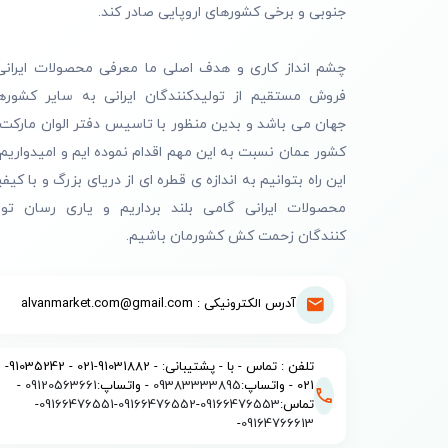
جنوبی و برخی کشورهای اروپایی صادر کند.
چشم انداز کاری و هدف اصلی ما معرفی محصولات ایرانی
فروش مستقیم از تولیدکنندگان ایرانی به سایر کشوره
جهان می باشد و بدین منظور با تاسیس دفتر الوان مارکت 
کشور عمان نسبت به این مهم اقدام نموده ایم و امیدواریم 
این راه بتوانیم به اندازه ی قطره ای از دریای بزرگ و با کیف
محصولات ایرانی گامی بلند برداریم و یاری رسان تول
کنندگان زحمت کش کشورمان باشیم.
آدرس الکترونیکی : alvanmarket.com@gmail.com
تلفن : تماس - با - پشتیبانی: - 91031882-021 - 91035242-
021 - واتساپ:
09383333895
- واتساپ:
09120563661
-
تماس:
09166476553
-
09166476552
-
09166476551
-
-
09164766613