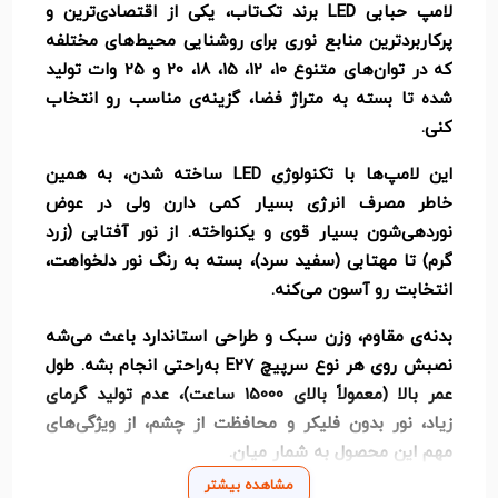
لامپ حبابی LED برند تک‌تاب، یکی از اقتصادی‌ترین و
پرکاربردترین منابع نوری برای روشنایی محیط‌های مختلفه
که در توان‌های متنوع 10، 12، 15، 18، 20 و 25 وات تولید
شده تا بسته به متراژ فضا، گزینه‌ی مناسب رو انتخاب
کنی.
این لامپ‌ها با تکنولوژی LED ساخته شدن، به همین
خاطر مصرف انرژی بسیار کمی دارن ولی در عوض
نوردهی‌شون بسیار قوی و یکنواخته. از نور آفتابی (زرد
گرم) تا مهتابی (سفید سرد)، بسته به رنگ نور دلخواهت،
انتخابت رو آسون می‌کنه.
بدنه‌ی مقاوم، وزن سبک و طراحی استاندارد باعث می‌شه
نصبش روی هر نوع سرپیچ E27 به‌راحتی انجام بشه. طول
عمر بالا (معمولاً بالای 15000 ساعت)، عدم تولید گرمای
زیاد، نور بدون فلیکر و محافظت از چشم، از ویژگی‌های
مهم این محصول به شمار میان.
مشاهده بیشتر