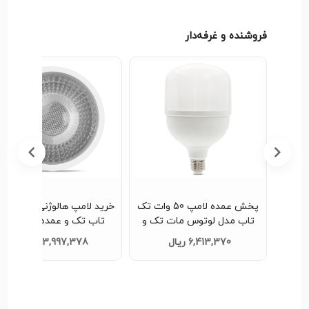
فروشنده و غرفه‌دار
 گردان
پخش عمده لامپ 50 وات تک
خرید لامپ هالوژنی 7 و
d30
تاب مدل لوتوس مات تک و
تاب تک و عمده کد L364
عمده کد L373
6,413,370 ریال
3,997,378 ریال