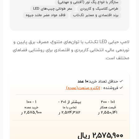
سازگار با انواع رنگ نور (آفتابی و مهتابی)
طراحی کلاسیک و کاربردی
عمر طولانی چیپ‌های LED
برند اقتصادی و معتبر تک‌تاب
فاقد مواد مضر مانند جیوه
لامپ حبابی LED تک‌تاب با توان‌های متنوع، مصرف برق پایین و
نوردهی عالی، انتخابی کاربردی و اقتصادی برای روشنایی فضاهای
مختلف است.
حداقل تعداد خرید:
10 عدد
فروشنده :
الکترو صنعت(عمده)
101 - 200
بیشتر از 201 -
1 - 100
قیمت همکار
تماس با ما
خرید عمده
2,550,141 ر
2,524,382 ر
2,575,900 ر
2,575,900 ریال