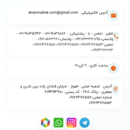
آدرس الکترونیکی : alvanmarket.com@gmail.com
تلفن : تماس - با - پشتیبانی: - 91031882-021 - 91035242-021 -
واتساپ:
09383333895
- واتساپ:
09120563661
-
تماس:
09166476553
-
09166476552
-
09166476551
-
-
09164766613
ساعت کاری : 9 الی20
آدرس : شعبه اصلی : اهواز - خیابان قنادان زاده بین نادری و
جعفری - پلاک 268 - کد پستی: 6194914980
شماره تماس:09166476552
09166476553