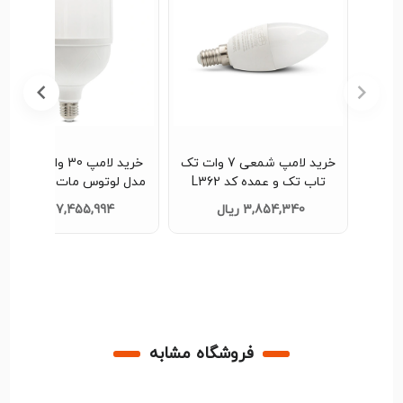
مپ شمعی 7 وات تک
خرید لامپ 30 وات تک تاب
پخش عمده لامپ 50 وا
مدل لوتوس مات تک و عمده
تاب مدل لوتوس شفاف تک 
کد L308
عمده کد L376
7,455,994 ریال
6,188,860 ریال
فروشگاه مشابه