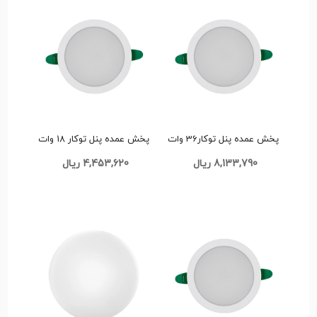
پخش عمده پنل توکار36 وات
پخش عمده پنل توکار 18 وات
سایزشو مدل زحل تک و عمده
سایزشو مدل زاگرس تک و
8,133,790 ریال
4,453,620 ریال
کد L407
عمده کد L410