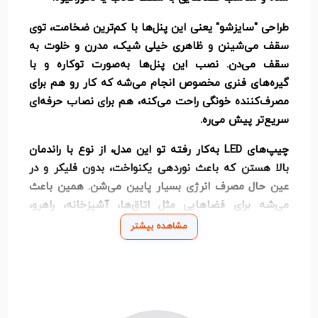
طراحی "سایزشو" یعنی این پنل‌ها با کم‌ترین ضخامت، توی
سقف می‌شینن و ظاهری خیلی شیک، مدرن و خلوت به
سقف می‌دن. نصب این پنل‌ها به‌صورت توکاره و با
گیره‌های فنری مخصوص انجام می‌شه که کار رو هم برای
مصرف‌کننده خونگی راحت می‌کنه، هم برای نصاب حرفه‌ای
سریع‌تر پیش می‌ره.
چیپ‌های LED به‌کار رفته تو این مدل، از نوع با راندمان
بالا هستن که باعث نوردهی یکنواخت، بدون فلیکر و در
عین حال مصرف انرژی بسیار پایین می‌شن. همین باعث
می‌شه برای فضاهایی مثل اتاق‌ها، آشپزخانه، راهرو،
مغازه، دفاتر کار و محیط‌های عمومی یه گزینه اقتصادی و
مشاهده بیشتر
قابل اعتماد باشه.
در دو رنگ نور
آفتابی (زرد گرم)
و
مهتابی (سفید سرد)
موجوده تا متناسب با سلیقه و نیاز فضا، انتخاب کنی.