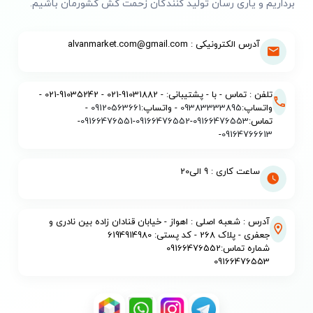
برداریم و یاری رسان تولید کنندگان زحمت کش کشورمان باشیم.
آدرس الکترونیکی : alvanmarket.com@gmail.com
تلفن : تماس - با - پشتیبانی: - 91031882-021 - 91035242-021 -
واتساپ:
09383333895
- واتساپ:
09120563661
-
تماس:
09166476553
-
09166476552
-
09166476551
-
-
09164766613
ساعت کاری : 9 الی20
آدرس : شعبه اصلی : اهواز - خیابان قنادان زاده بین نادری و
جعفری - پلاک 268 - کد پستی: 6194914980
شماره تماس:09166476552
09166476553