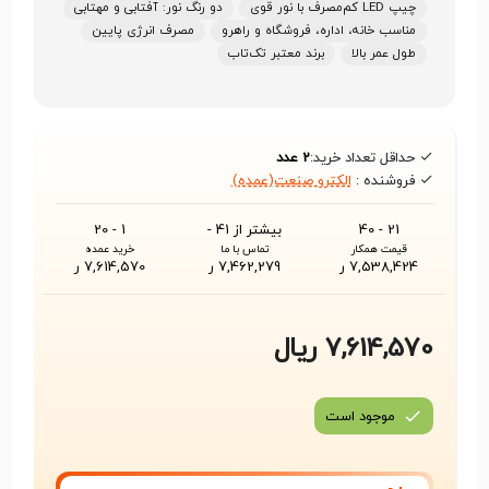
چیپ LED کم‌مصرف با نور قوی
دو رنگ نور: آفتابی و مهتابی
مناسب خانه، اداره، فروشگاه و راهرو
مصرف انرژی پایین
طول عمر بالا
برند معتبر تک‌تاب
حداقل تعداد خرید:
2 عدد
فروشنده :
الکترو صنعت(عمده)
21 - 40
بیشتر از 41 -
1 - 20
قیمت همکار
تماس با ما
خرید عمده
7,538,424 ر
7,462,279 ر
7,614,570 ر
7,614,570 ریال
موجود است