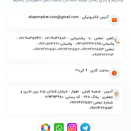
برداریم و یاری رسان تولید کنندگان زحمت کش کشورمان باشیم.
آدرس الکترونیکی : alvanmarket.com@gmail.com
تلفن : تماس - با - پشتیبانی: - 91031882-021 - 91035242-021 -
واتساپ:
09383333895
- واتساپ:
09120563661
-
تماس:
09166476553
-
09166476552
-
09166476551
-
-
09164766613
ساعت کاری : 9 الی20
آدرس : شعبه اصلی : اهواز - خیابان قنادان زاده بین نادری و
جعفری - پلاک 268 - کد پستی: 6194914980
شماره تماس:09166476552
09166476553