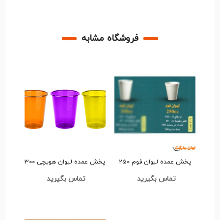
فروشگاه مشابه
پخش عمده لیوان فوم 250
پخش عمده لیوان هویچی 300
سی سی code1222 کد
سی سی 3110041 کد G3168
تماس بگیرید
تماس بگیرید
G3135