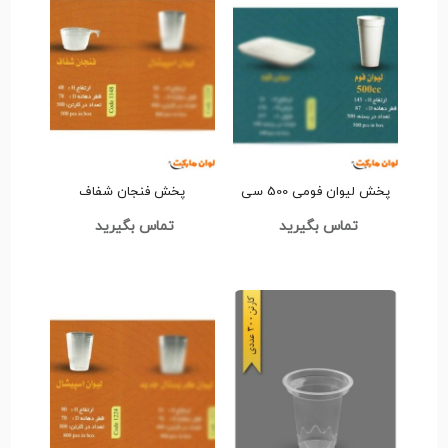
پخش لیوان فومی 500 سی
پخش فنجان شفاف
سی FC16-Codeعمده کد
Code1148عمده کد G3158
تماس بگیرید
تماس بگیرید
G3146