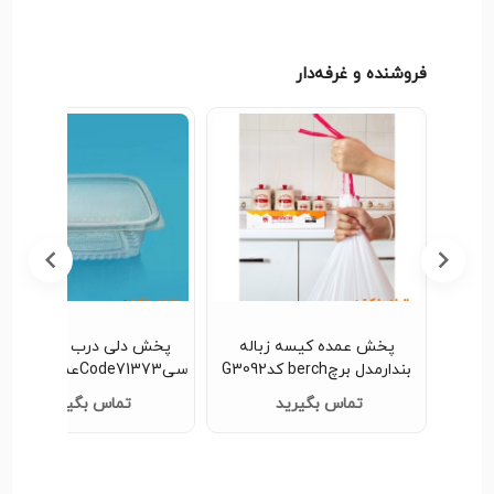
فروشنده و غرفه‌دار
پخش ظرف ماستی 900 سی
پخش عمده کیسه زباله
پخش دلی درب دار600سی
بندارمدل برچberch کدG3092
سیCode71373عمده کدG3156
تماس بگیرید
تماس بگیرید