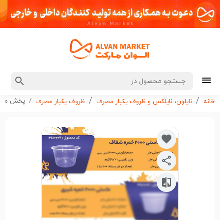
پخش ماستی 2000 خمره شفاف e3180007
خانه
نایلون، نایلکس و ظروف یکبار مصرف
ظروف یکبار مصرف