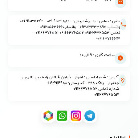
تلفن : تماس - با - پشتیبانی: - 91031882-021 - 91035242-021 -
واتساپ:
09383333895
- واتساپ:
09120563661
-
تماس:
09166476553
-
09166476552
-
09166476551
-
-
09164766613
ساعت کاری : 9 الی20
آدرس : شعبه اصلی : اهواز - خیابان قنادان زاده بین نادری و
جعفری - پلاک 268 - کد پستی: 6194914980
شماره تماس:09166476552
09166476553