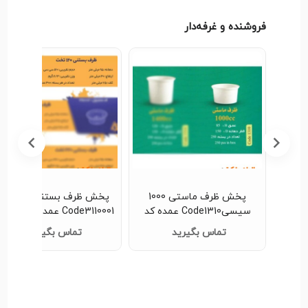
فروشنده و غرفه‌دار
 پنیر100 گرمی
پخش ظرف ماستی 1000
پخش ظرف بستنی120 ت
سیسیCode1310 عمده کد
Code3110001 عمده کد G3208
G3191
تماس بگیرید
تماس بگیرید