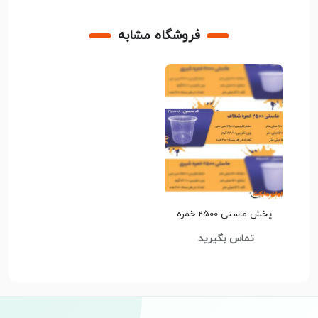
فروشگاه مشابه
پخش ماستی 2500 خمره
شفافCode3180008 عمده
تماس بگیرید
کدG3265