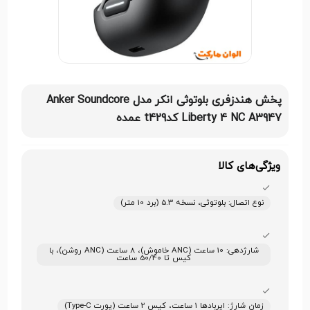
پخش هندزفری بلوتوثی انکر مدل Anker Soundcore
Liberty 4 NC A3947 کدt429 عمده
ویژگی‌های کالا
نوع اتصال: بلوتوثی، نسخه 5.3 (برد 10 متر)
شارژدهی: 10 ساعت (ANC خاموش)، 8 ساعت (ANC روشن)، با
کیس تا 50/40 ساعت
زمان شارژ: ایربادها 1 ساعت، کیس 2 ساعت (پورت Type-C)