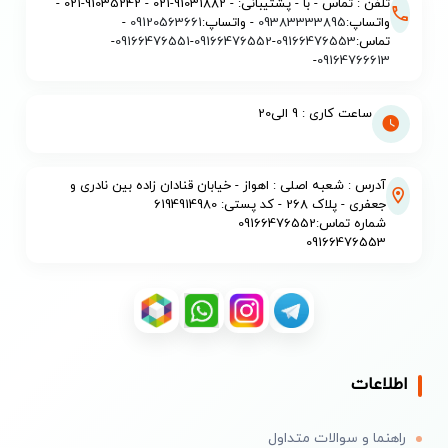
تلفن : تماس - با - پشتیبانی: - 91031882-021 - 91035242-021 -
واتساپ:
09383333895
- واتساپ:
09120563661
-
تماس:
09166476553
-
09166476552
-
09166476551
-
-
09164766613
ساعت کاری : 9 الی20
آدرس : شعبه اصلی : اهواز - خیابان قنادان زاده بین نادری و
جعفری - پلاک 268 - کد پستی: 6194914980
شماره تماس:09166476552
09166476553
اطلاعات
راهنما و سوالات متداول