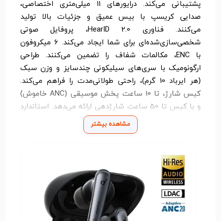
پشتیبانی می‌کند. درایورهای 11 میلی‌متری اختصاصی،
صدایی کریسپ با بیس عمیق و جزئیات بالا تولید
می‌کنند. فناوری HearID 2.0، پروفایل صوتی
شخصی‌سازی‌شده‌ای برای شما ایجاد می‌کند. 6 میکروفون
با ENC، مکالمات شفاف را تضمین می‌کنند. طراحی
ارگونومیک با سری‌های سیلیکونی چندسایز و وزن سبک
(هر ایرباد 10 گرم)، راحتی طولانی‌مدت را فراهم می‌کند.
کیس شارژ، تا 10 ساعت پخش موسیقی (ANC خاموش)
و با کیس تا 50 ساعت شارژدهی ارائه می‌دهد. استاندارد
IPX4، مقاومت در برابر پاشش آب را تضمین می‌کند،
مشاهده بیشتر
مناسب برای ورزش سبک. با اپلیکیشن Soundcore،
می‌توانید اکولایزر (22 حالت پیش‌فرض)، ANC و
کنترل‌های لمسی را تنظیم کنید. این هندزفری در رنگ‌های
مشکی، سفید، آبی و صورتی عرضه شده و با اندروید و iOS
سازگار است. همین حالا هندزفری بلوتوثی Soundcore
Liberty 4 NC را از الوان مارکت سفارش دهید و کیفیت
صوتی بی‌نظیر را تجربه کنید