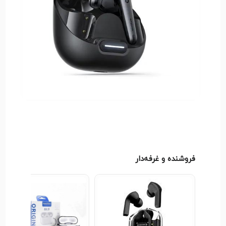
نوع اتصال: بلوتوثی، نسخه 5.3 (برد 10 متر)
حذف نویز: ANC (تا 98.5%)، ENC (6 میکروفون)
قطر درایور: 11 میلی‌متر
کدک‌های صوتی: SBC، AAC، LDAC
پاسخ فرکانسی: 20Hz-40kHz
باتری: ایربادها 55mAh، کیس شارژ 800mAh
شارژدهی: 10 ساعت (ANC خاموش)، 8 ساعت (ANC
روشن)، با کیس تا 50/40 ساعت
فروشنده و غرفه‌دار
زمان شارژ: ایربادها 1 ساعت، کیس 2 ساعت (پورت
Type-C)
استاندارد مقاومت: IPX4 (مقاوم در برابر پاشش آب)