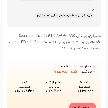
وزن: هر ایرباد 10 گرم، کیس با ایربادها 60 گرم
هندزفری بلوتوثی Soundcore Liberty 4 NC A3947: ANC
98.5%، بلوتوث 5.3، شارژدهی 50 ساعت، IPX4، Hi-Res. مناسب
موسیقی، مکالمه و گیمینگ!
حداقل تعداد خرید:
3 عدد
فروشنده :
حکیم رایانه(عمده)
7 - 12
بیشتر از 13 -
1 - 6
قیمت همکار
تماس با ما
قیمت عمده
179,936,886 ر
178,119,341 ر
181,754,430 ر
موجود نیست