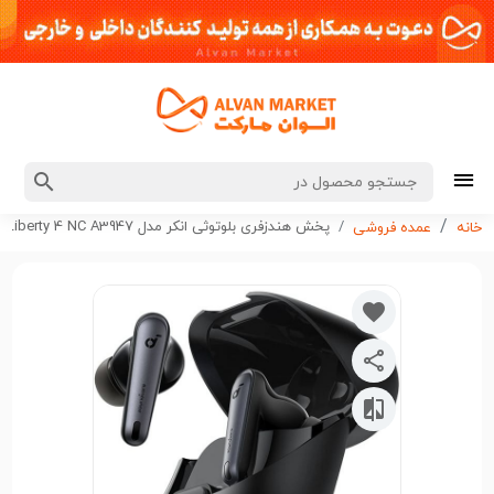
پخش هندزفری بلوتوثی انکر مدل Anker Soundcore Liberty 4 NC A3947 کدt429 عمده
خانه
عمده فروشی