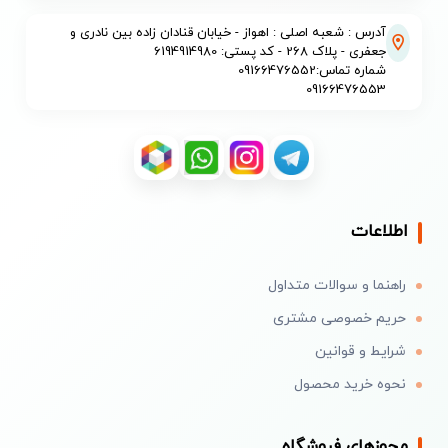
آدرس : شعبه اصلی : اهواز - خیابان قنادان زاده بین نادری و
جعفری - پلاک 268 - کد پستی: 6194914980
شماره تماس:09166476552
09166476553
اطلاعات
راهنما و سوالات متداول
حریم خصوصی مشتری
شرایط و قوانین
نحوه خرید محصول
مجوزهای فروشگاه