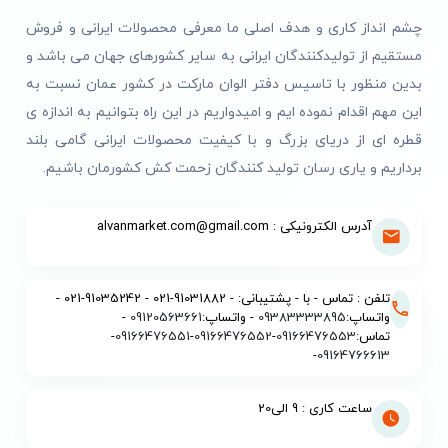
چشم انداز کاری و هدف اصلی ما معرفی محصولات ایرانی و فروش
مستقیم از تولیدکنندگان ایرانی به سایر کشورهای جهان می باشد و
بدین منظور با تاسیس دفتر الوان مارکت در کشور عمان نسبت به
این مهم اقدام نموده ایم و امیدواریم در این راه بتوانیم به اندازه ی
قطره ای از دریای بزرگ و با کیفیت محصولات ایرانی گامی بلند
برداریم و یاری رسان تولید کنندگان زحمت کش کشورمان باشیم.
آدرس الکترونیکی : alvanmarket.com@gmail.com
تلفن : تماس - با - پشتیبانی: - 91031882-021 - 91035242-021 -
واتساپ:
09383333895
- واتساپ:
09120563661
-
تماس:
09166476553
-
09166476552
-
09166476551
-
-
09164766613
ساعت کاری : 9 الی20