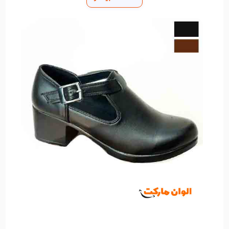
اهمیت انتخاب کفش مناسب
انتخاب کفش در راحتی پا و سبک ظرافت تاثیر زیادی
دارد، بنابراین انتخاب کفشی که ترکیبی از ظرافت و راحتی
باشد بسیار مهم است. انواع کفش های زنانه با طرح های
مدرن و با کیفیت بالا و مطابق با هر سلیقه و نیازی در
بازار موجود است.
اگر به دنبال محصولات دیگری هستید، می توانید بازار
الوان را مرور کنید که در آن دسته بندی های مختلفی از
جمله:
✔ مد و روند
✔ محصولات زیبایی و مراقبت شخصی
✔ عطر و بخور
✔ تلفن همراه و لوازم الکترونیکی
✔ لوازم خانگی
✔تجهیزات صوتی و تصویری
✔ لپ تاپ و کامپیوتر