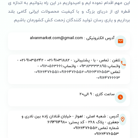
این مهم اقدام نموده ایم و امیدواریم در این راه بتوانیم به اندازه ی
قطره ای از دریای بزرگ و با کیفیت محصولات ایرانی گامی بلند
برداریم و یاری رسان تولید کنندگان زحمت کش کشورمان باشیم.
آدرس الکترونیکی : alvanmarket.com@gmail.com
تلفن : تماس - با - پشتیبانی: - 91031882-021 - 91035242-021 -
واتساپ:
09383333895
- واتساپ:
09120563661
-
تماس:
09166476553
-
09166476552
-
09166476551
-
-
09164766613
ساعت کاری : 9 الی20
آدرس : شعبه اصلی : اهواز - خیابان قنادان زاده بین نادری و
جعفری - پلاک 268 - کد پستی: 6194914980
شماره تماس:09166476552
09166476553