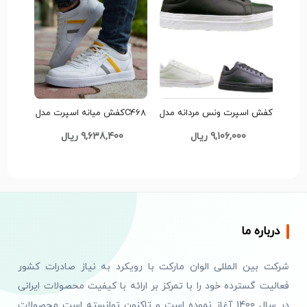
کفش اسپرت ونس مردانه مدل
C468کفش میانه اسپرت مدل
پاییزی کد F770
آدیداس
9,106,000 ریال
9,638,400 ریال
درباره ما
شرکت بین المللی الوان مارکت با رویکرد به نیاز صادرات کشور
فعالیت گسترده خود را با تمرکز بر ارائه با کیفیت محصولات ایرانی
در سال 1400 آغاز نموده است و تاکنون توانسته است محصولات