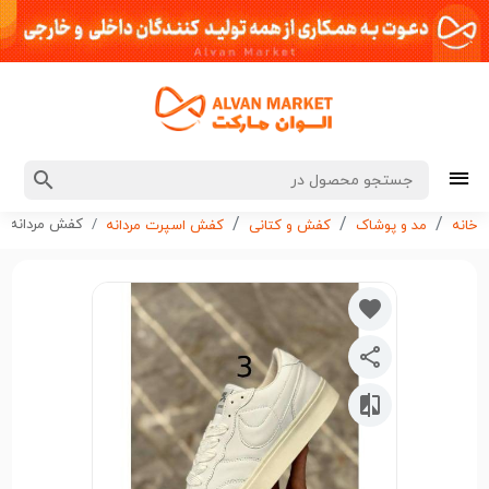
کفش مردانه نایک ایرفورس مدل جدید تک و عمده C039
خانه
مد و پوشاک
کفش و کتانی
کفش اسپرت مردانه