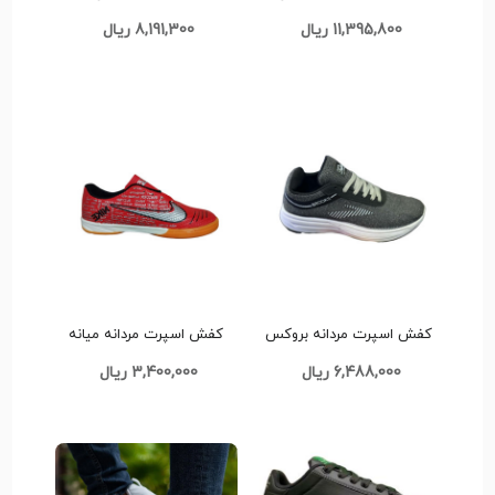
زدایکس بزرگپا کد G850
اسمیت کد G866
11,395,800 ریال
8,191,300 ریال
کفش اسپرت مردانه بروکس
کفش اسپرت مردانه میانه
مدل پیاده روی کد F764
سالنی مدل نایک کدF765
6,488,000 ریال
3,400,000 ریال