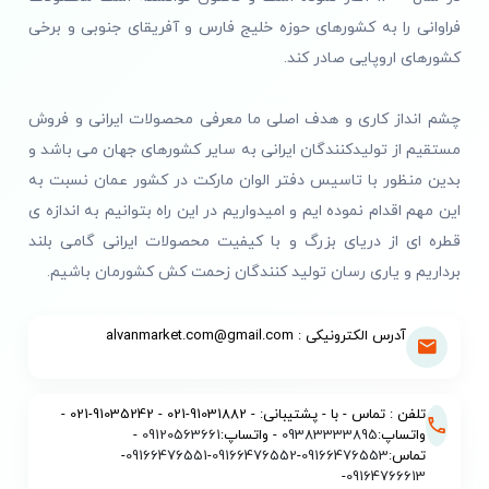
فراوانی را به کشورهای حوزه خلیج فارس و آفریقای جنوبی و برخی
کشورهای اروپایی صادر کند.
چشم انداز کاری و هدف اصلی ما معرفی محصولات ایرانی و فروش
مستقیم از تولیدکنندگان ایرانی به سایر کشورهای جهان می باشد و
بدین منظور با تاسیس دفتر الوان مارکت در کشور عمان نسبت به
این مهم اقدام نموده ایم و امیدواریم در این راه بتوانیم به اندازه ی
قطره ای از دریای بزرگ و با کیفیت محصولات ایرانی گامی بلند
برداریم و یاری رسان تولید کنندگان زحمت کش کشورمان باشیم.
آدرس الکترونیکی : alvanmarket.com@gmail.com
تلفن : تماس - با - پشتیبانی: - 91031882-021 - 91035242-021 -
واتساپ:
09383333895
- واتساپ:
09120563661
-
تماس:
09166476553
-
09166476552
-
09166476551
-
-
09164766613