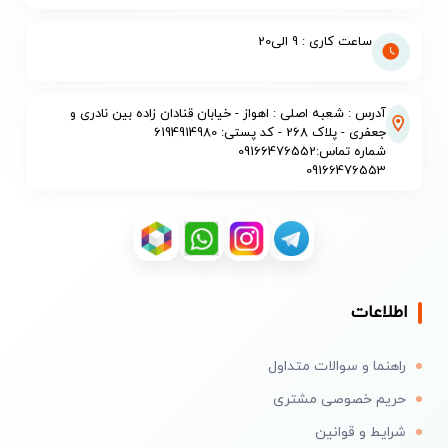
ساعت کاری : 9 الی20
آدرس : شعبه اصلی : اهواز - خیابان قنادان زاده بین نادری و
جعفری - پلاک 268 - کد پستی: 6194914980
شماره تماس:09166476552
09166476553
اطلاعات
راهنما و سوالات متداول
حریم خصوصی مشتری
شرایط و قوانین