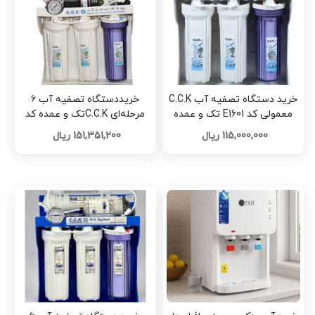
خرید دستگاه تصفیه آب C.C.K
خریددستگاه تصفیه‌ آب ۶
معمولی کد E1601 تک و عمده
مرحله‌ای C.C.Kتک و عمده کد
G5866
115,000,000 ریال
151,351,200 ریال