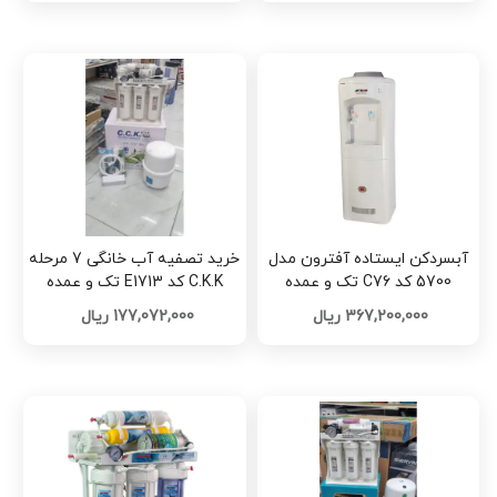
آبسردکن ایستاده آفترون مدل
خرید تصفیه آب خانگی 7 مرحله
5700 کد C76 تک و عمده
C.K.K کد E1713 تک و عمده
367,200,000 ریال
177,072,000 ریال