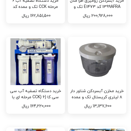
خرید آبسردکن رومیزی افرا مدل
خرید دستگاه تصفیه آب ۶
1399AFRA کد E1473 تک و
مرحله CCK تک و عمده کد
عمده
Z2587
200,928,000 ریال
162,851,500 ریال
خرید مخزن آبسردکن شناور دار
خرید دستگاه تصفیه آب سی
۸ لیتری کریستال تک و عمده
سی کا (CCK) 6 مرحله ای با
کد Z2569
مخزن معصومی تک و عمده کد
13,137,600 ریال
164,220,000 ریال
Z2567