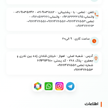
تلفن : تماس - با - پشتیبانی: - 91031882-021 - 91035242-021 -
واتساپ:
09383333895
- واتساپ:
09120563661
-
تماس:
09166476553
-
09166476552
-
09166476551
-
-
09164766613
ساعت کاری : 9 الی20
آدرس : شعبه اصلی : اهواز - خیابان قنادان زاده بین نادری و
جعفری - پلاک 268 - کد پستی: 6194914980
شماره تماس:09166476552
09166476553
اطلاعات