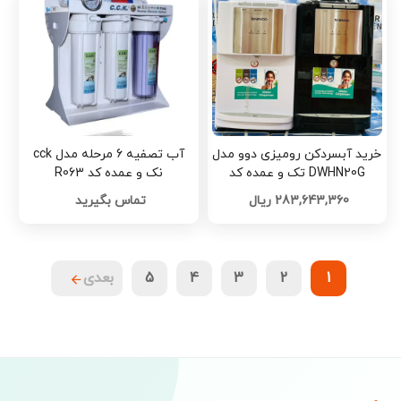
خرید آبسردکن رومیزی دوو مدل
آب تصفیه 6 مرحله مدل cck
DWHN20G تک و عمده کد
نک و عمده کد R063
Z2293
283,643,360 ریال
تماس بگیرید
1
2
3
4
5
بعدی