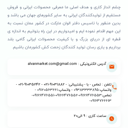
چشم انداز کاری و هدف اصلی ما معرفی محصولات ایرانی و فروش
مستقیم از تولیدکنندگان ایرانی به سایر کشورهای جهان می باشد و
بدین منظور با تاسیس دفتر الوان مارکت در کشور عمان نسبت به
این مهم اقدام نموده ایم و امیدواریم در این راه بتوانیم به اندازه ی
قطره ای از دریای بزرگ و با کیفیت محصولات ایرانی گامی بلند
برداریم و یاری رسان تولید کنندگان زحمت کش کشورمان باشیم.
آدرس الکترونیکی : alvanmarket.com@gmail.com
تلفن : تماس - با - پشتیبانی: - 91031882-021 - 91035242-021 -
واتساپ:
09383333895
- واتساپ:
09120563661
-
تماس:
09166476553
-
09166476552
-
09166476551
-
-
09164766613
ساعت کاری : 9 الی20