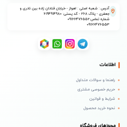
آدرس : شعبه اصلی : اهواز - خیابان قنادان زاده بین نادری و
جعفری - پلاک 268 - کد پستی: 6194914980
شماره تماس:09166476552
09166476553
اطلاعات
راهنما و سوالات متداول
حریم خصوصی مشتری
شرایط و قوانین
نحوه خرید محصول
مجوزهای فروشگاه