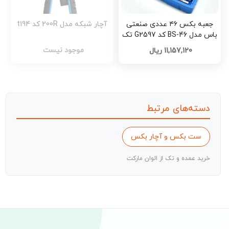
جعبه بکس ۴۶ عددی صنعتی
آچار شبکه مدل 200R کد t194
باس مدل BS-46 کد G2597 تک
و عمده
موجود نیست
11,157,120 ریال
دسته‌های مرتبط
ست بکس و آچار بکس
خرید عمده و تک از الوان مارکت