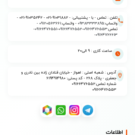
تلفن : تماس - با - پشتیبانی: - 91031882-021 - 91035242-021 -
واتساپ:
09383333895
- واتساپ:
09120563661
-
تماس:
09166476553
-
09166476552
-
09166476551
-
-
09164766613
ساعت کاری : 9 الی20
آدرس : شعبه اصلی : اهواز - خیابان قنادان زاده بین نادری و
جعفری - پلاک 268 - کد پستی: 6194914980
شماره تماس:09166476552
09166476553
اطلاعات