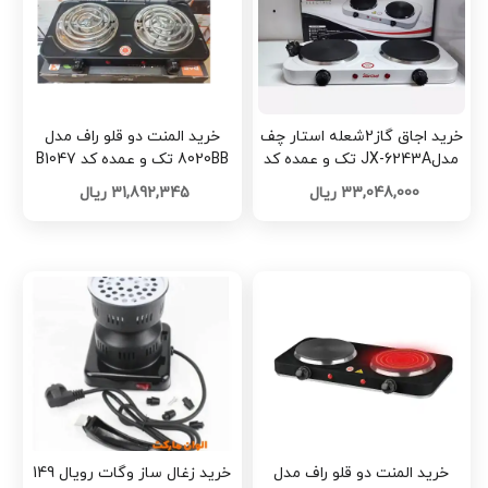
خرید اجاق گاز2‌شعله‌ استار چف
خرید المنت دو قلو راف مدل
مدلJX-6243A تک و عمده کد
8020BB تک و عمده کد B1047
G6264
33,048,000 ریال
31,892,345 ریال
خرید المنت دو قلو راف مدل
خرید زغال ساز وگات رویال 149