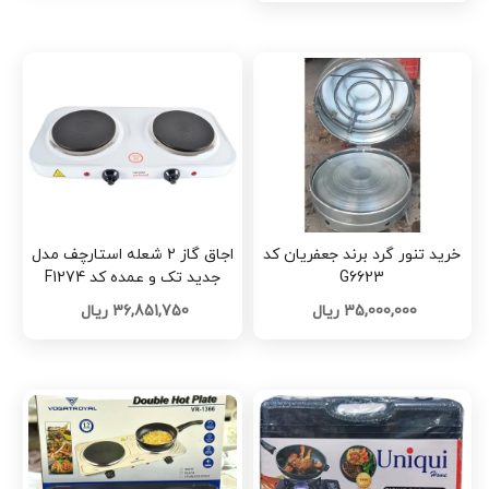
خرید تنور گرد برند جعفریان کد
اجاق گاز 2‌ شعله‌ استارچف مدل
G6623
جدید تک و عمده کد F1274
35,000,000 ریال
36,851,750 ریال