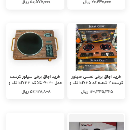
20,230,000 ریال
50,575,000 ریال
خرید اجاق برقی لمسی سیلور
خرید اجاق برقی سیلور کرست
کرست ۲ شعله کد E1735 تک و
مدل SC-7030 کد E1733 تک و
عمده
عمده
140,345,325 ریال
56,928,808 ریال