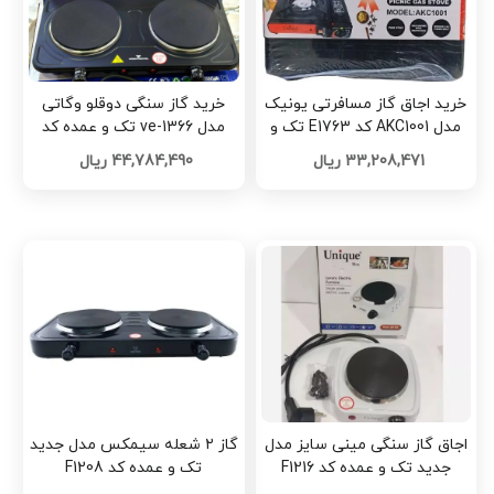
خرید اجاق گاز مسافرتی یونیک
خرید گاز سنگی دوقلو وگاتی
مدل AKC1001 کد E1763 تک و
مدل ve-1366 تک و عمده کد
عمده
Z3133
33,208,471 ریال
44,784,490 ریال
اجاق گاز سنگی مینی سایز مدل
گاز ۲ شعله سیمکس مدل جدید
جدید تک و عمده کد F1216
تک و عمده کد F1208