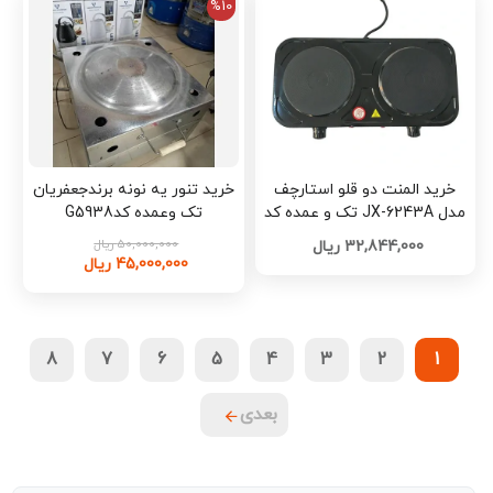
%10
خرید المنت دو قلو استارچف
خرید تنور یه نونه برندجعفریان
مدل JX-6243A تک و عمده کد
تک وعمده کدG5938
G6002
50,000,000 ریال
32,844,000 ریال
45,000,000 ریال
8
7
6
5
4
3
2
1
بعدی