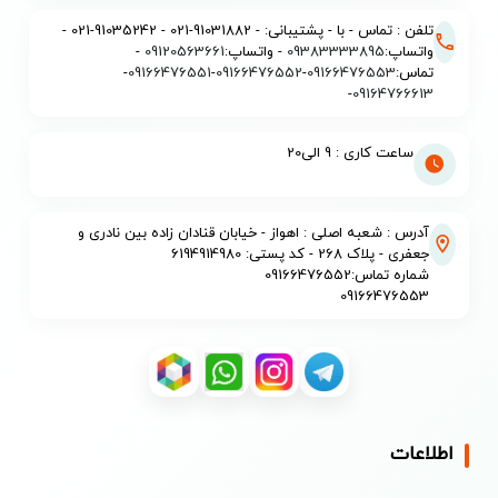
تلفن : تماس - با - پشتیبانی: - 91031882-021 - 91035242-021 -
واتساپ:
09383333895
- واتساپ:
09120563661
-
تماس:
09166476553
-
09166476552
-
09166476551
-
-
09164766613
ساعت کاری : 9 الی20
آدرس : شعبه اصلی : اهواز - خیابان قنادان زاده بین نادری و
جعفری - پلاک 268 - کد پستی: 6194914980
شماره تماس:09166476552
09166476553
اطلاعات