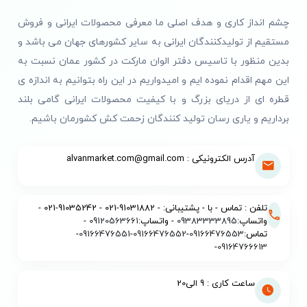
چشم انداز کاری و هدف اصلی ما معرفی محصولات ایرانی و فروش
مستقیم از تولیدکنندگان ایرانی به سایر کشورهای جهان می باشد و
بدین منظور با تاسیس دفتر الوان مارکت در کشور عمان نسبت به
این مهم اقدام نموده ایم و امیدواریم در این راه بتوانیم به اندازه ی
قطره ای از دریای بزرگ و با کیفیت محصولات ایرانی گامی بلند
برداریم و یاری رسان تولید کنندگان زحمت کش کشورمان باشیم.
آدرس الکترونیکی : alvanmarket.com@gmail.com
تلفن : تماس - با - پشتیبانی: - 91031882-021 - 91035242-021 -
واتساپ:
09383333895
- واتساپ:
09120563661
-
تماس:
09166476553
-
09166476552
-
09166476551
-
-
09164766613
ساعت کاری : 9 الی20