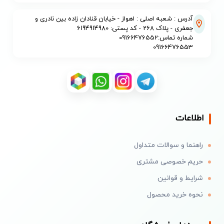
آدرس : شعبه اصلی : اهواز - خیابان قنادان زاده بین نادری و
جعفری - پلاک 268 - کد پستی: 6194914980
شماره تماس:09166476552
09166476553
اطلاعات
راهنما و سوالات متداول
حریم خصوصی مشتری
شرایط و قوانین
نحوه خرید محصول