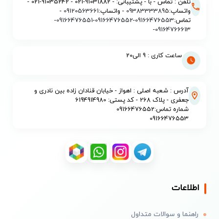
تلفن : تماس - با - پشتیبانی: - 91031882-021 - 91035242-021 -
واتساپ:
09383333895
- واتساپ:
09120563661
-
تماس:
09166476553
-
09166476552
-
09166476551
-
-
09164766613
ساعت کاری : 9 الی20
آدرس : شعبه اصلی : اهواز - خیابان قنادان زاده بین نادری و
جعفری - پلاک 268 - کد پستی: 6194914980
شماره تماس:09166476552
09166476553
اطلاعات
راهنما و سوالات متداول