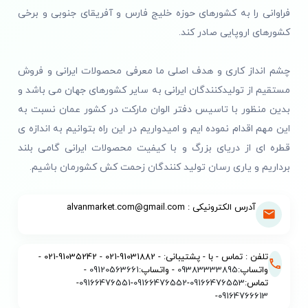
فراوانی را به کشورهای حوزه خلیج فارس و آفریقای جنوبی و برخی
کشورهای اروپایی صادر کند.
چشم انداز کاری و هدف اصلی ما معرفی محصولات ایرانی و فروش
مستقیم از تولیدکنندگان ایرانی به سایر کشورهای جهان می باشد و
بدین منظور با تاسیس دفتر الوان مارکت در کشور عمان نسبت به
این مهم اقدام نموده ایم و امیدواریم در این راه بتوانیم به اندازه ی
قطره ای از دریای بزرگ و با کیفیت محصولات ایرانی گامی بلند
برداریم و یاری رسان تولید کنندگان زحمت کش کشورمان باشیم.
آدرس الکترونیکی : alvanmarket.com@gmail.com
تلفن : تماس - با - پشتیبانی: - 91031882-021 - 91035242-021 -
واتساپ:
09383333895
- واتساپ:
09120563661
-
تماس:
09166476553
-
09166476552
-
09166476551
-
-
09164766613