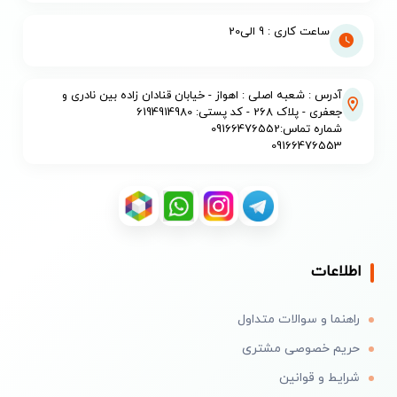
ساعت کاری : 9 الی20
آدرس : شعبه اصلی : اهواز - خیابان قنادان زاده بین نادری و
جعفری - پلاک 268 - کد پستی: 6194914980
شماره تماس:09166476552
09166476553
اطلاعات
راهنما و سوالات متداول
حریم خصوصی مشتری
شرایط و قوانین