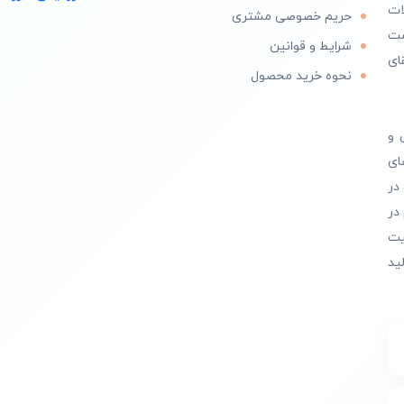
ات
حریم خصوصی مشتری
است
شرایط و قوانین
ای
نحوه خرید محصول
 و
ای
در
در
یت
ید