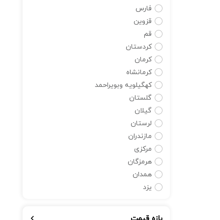
فارس
قزوین
قم
کردستان
کرمان
کرمانشاه
کهگیلویه وبویراحمد
گلستان
گیلان
لرستان
مازندران
مرکزی
هرمزگان
همدان
یزد
بازه قیمت