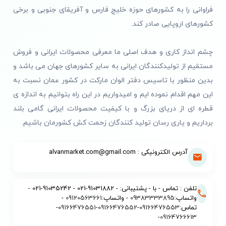
فراوانی را به کشورهای حوزه خلیج فارس و آفریقای جنوبی و برخی
کشورهای اروپایی صادر کند.
چشم انداز کاری و هدف اصلی ما معرفی محصولات ایرانی و فروش
مستقیم از تولیدکنندگان ایرانی به سایر کشورهای جهان می باشد و
بدین منظور با تاسیس دفتر الوان مارکت در کشور عمان نسبت به
این مهم اقدام نموده ایم و امیدواریم در این راه بتوانیم به اندازه ی
قطره ای از دریای بزرگ و با کیفیت محصولات ایرانی گامی بلند
برداریم و یاری رسان تولید کنندگان زحمت کش کشورمان باشیم.
آدرس الکترونیکی : alvanmarket.com@gmail.com
تلفن : تماس - با - پشتیبانی: - 91031882-021 - 91035242-021 -
واتساپ:
09383333895
- واتساپ:
09120563661
-
تماس:
09166476553
-
09166476552
-
09166476551
-
-
09164766613