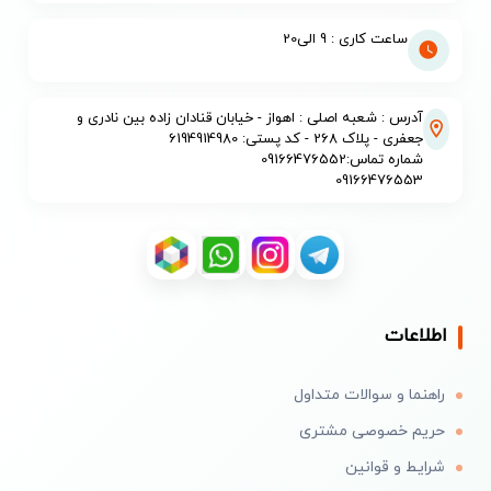
ساعت کاری : 9 الی20
آدرس : شعبه اصلی : اهواز - خیابان قنادان زاده بین نادری و
جعفری - پلاک 268 - کد پستی: 6194914980
شماره تماس:09166476552
09166476553
اطلاعات
راهنما و سوالات متداول
حریم خصوصی مشتری
شرایط و قوانین