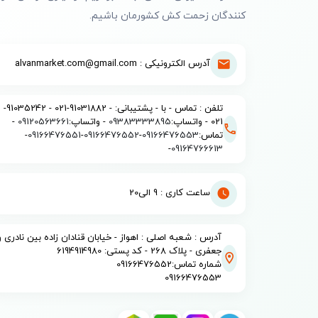
کنندگان زحمت کش کشورمان باشیم.
آدرس الکترونیکی : alvanmarket.com@gmail.com
تلفن : تماس - با - پشتیبانی: - 91031882-021 - 91035242-
021 - واتساپ:
09383333895
- واتساپ:
09120563661
-
تماس:
09166476553
-
09166476552
-
09166476551
-
-
09164766613
ساعت کاری : 9 الی20
آدرس : شعبه اصلی : اهواز - خیابان قنادان زاده بین نادری و
جعفری - پلاک 268 - کد پستی: 6194914980
شماره تماس:09166476552
09166476553