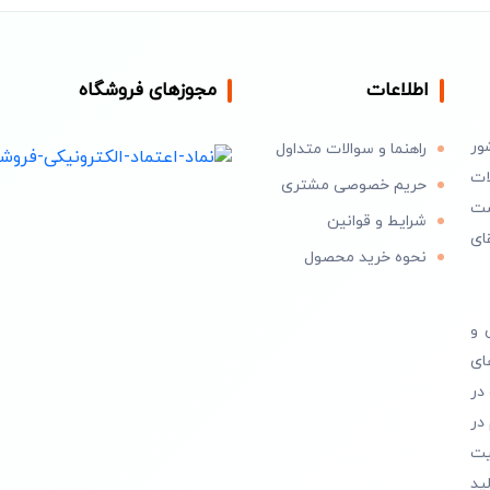
اطلاعات
مجوزهای فروشگاه
ور
راهنما و سوالات متداول
ات
حریم خصوصی مشتری
است
شرایط و قوانین
ای
نحوه خرید محصول
 و
ای
در
در
یت
ید