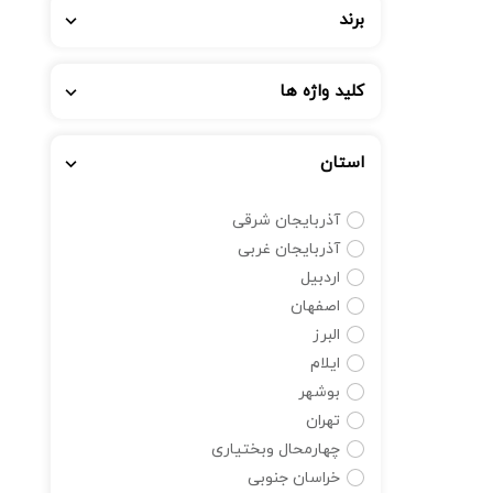
برند
کلید واژه ها
استان
آذربایجان شرقی
آذربایجان غربی
اردبیل
اصفهان
البرز
ایلام
بوشهر
تهران
چهارمحال وبختیاری
خراسان جنوبی