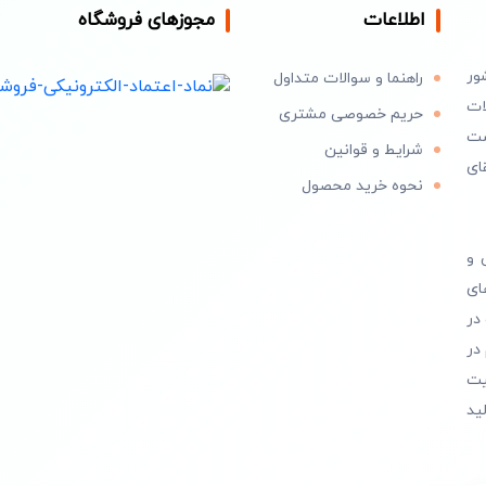
اطلاعات
مجوزهای فروشگاه
ور
راهنما و سوالات متداول
ات
حریم خصوصی مشتری
است
شرایط و قوانین
ای
نحوه خرید محصول
 و
ای
در
در
یت
ید