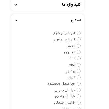
کلید واژه ها
استان
آذربایجان شرقی
آذربایجان غربی
اردبیل
اصفهان
البرز
ایلام
بوشهر
تهران
چهارمحال وبختیاری
خراسان جنوبی
خراسان رضوی
خراسان شمالی