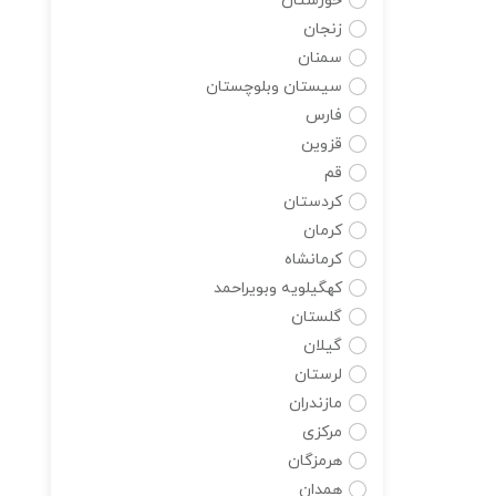
خوزستان
زنجان
سمنان
سیستان وبلوچستان
فارس
قزوین
قم
کردستان
کرمان
کرمانشاه
کهگیلویه وبویراحمد
گلستان
گیلان
لرستان
مازندران
مرکزی
هرمزگان
همدان