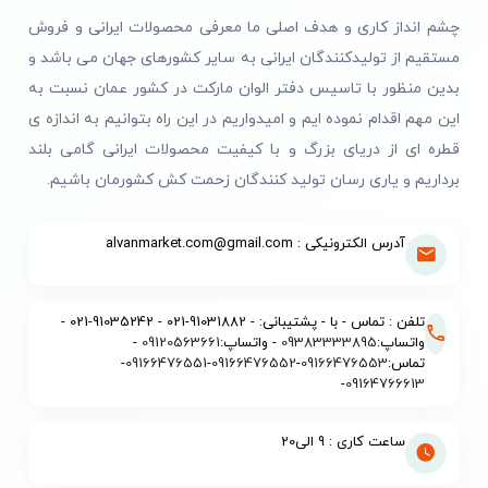
چشم انداز کاری و هدف اصلی ما معرفی محصولات ایرانی و فروش
مستقیم از تولیدکنندگان ایرانی به سایر کشورهای جهان می باشد و
بدین منظور با تاسیس دفتر الوان مارکت در کشور عمان نسبت به
این مهم اقدام نموده ایم و امیدواریم در این راه بتوانیم به اندازه ی
قطره ای از دریای بزرگ و با کیفیت محصولات ایرانی گامی بلند
برداریم و یاری رسان تولید کنندگان زحمت کش کشورمان باشیم.
آدرس الکترونیکی : alvanmarket.com@gmail.com
تلفن : تماس - با - پشتیبانی: - 91031882-021 - 91035242-021 -
واتساپ:
09383333895
- واتساپ:
09120563661
-
تماس:
09166476553
-
09166476552
-
09166476551
-
-
09164766613
ساعت کاری : 9 الی20