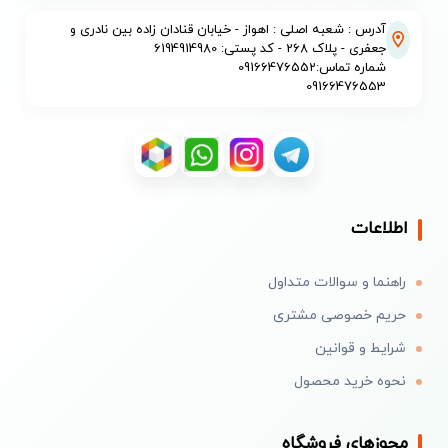
آدرس : شعبه اصلی : اهواز - خیابان قنادان زاده بین نادری و
جعفری - پلاک 268 - کد پستی: 6194914980
شماره تماس:09166476552
09166476553
اطلاعات
راهنما و سوالات متداول
حریم خصوصی مشتری
شرایط و قوانین
نحوه خرید محصول
مجوزهای فروشگاه